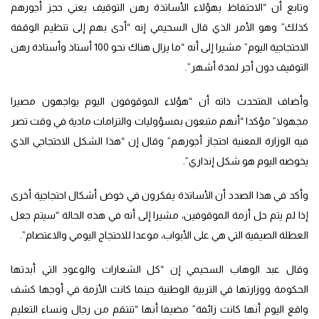
وتابع أن “الاحتفاظ بهؤلاء الأساتذة رهن التوقيف يعني حجز أجورهم
كذلك” وهو الأمر الذي قال السحيمي إنه “أدى بهم إلى تنظيم الوقفة
الاحتجاجية اليوم” مشيرا إلى أنه “ما يزال هناك نحو 100 أستاذ وأستاذة رهن
التوقيف دون أجر لمدة أشهر”.
وأضاف المتحدث ذاته أن “هؤلاء الموقوفون اليوم يواجهون مصيرا
مجهولا” مؤكدا “أنهم متبعون بمسؤوليات والتزامات مادية في وقت تصر
فيه الوزارة المعنية احتجاز أجورهم” وقال إن “هذا الشكل الاحتجاجي الذي
يخوضه اليوم هو شكل إنذاري”.
وأكد في هذا الصدد أن الأساتذة يفكرون في خوض أشكال احتجاجية أخرى
إذا لم يتم حل أزمة الموقوفين، مشيرا إلى أنه في هذه الحالة “سيتم جعل
العطلة الصيفية التي هي على الأبواب، موعدا للاحتجاج اليومي والاعتصام”.
وقال عبد الوهاب السحيمي إن “كل الشعارات والوعود التي أبدتها
الحكومة ووزارتها في التربية الوطنية حينما كانت الأزمة في أوجها كشف
واقع اليوم أنها كانت زائفة” مضيفا أنها “تنتقم من رجال ونساء التعليم