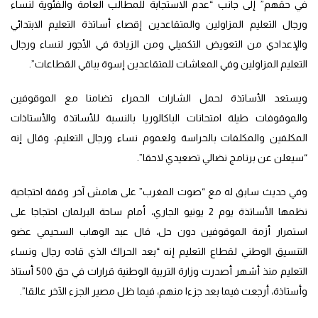
في حقهم” إلى جانب “عدم الاستجابة للمطالب العامة والفئوية لنساء
ورجال التعليم المزاولين والمتقاعدين إقصاء أساتذة التعليم الابتدائي
والإعدادي من التعويض التكميلي ومن الزيادة في الأجور لنساء ورجال
التعليم المزاولين وفي المعاشات للمتقاعدين إسوة بباقي القطاعات”.
ويستعد الأساتذة لحمل الشارات الحمراء تضامنا مع الموقوفين
والموقوفات طيلة امتحانات الباكالوريا بالنسبة للأساتذة والأستاذات
المكلفين والمكلفات بالحراسة ولعموم نساء ورجال التعليم، وقال إنه
“سيعلن عن برنامج نضالي تصعيدي لاحقا”.
وفي حديث سابق له مع “صوت المغرب” على هامش آخر وقفة احتجاحية
نظمها الأساتذة يوم 2 يونيو الجاري، أمام ساحة البرلمان احتجاجا على
استمرار أزمة الموقوفين دون حل، قال عبد الوهاب السحيمي عضو
التنسيق الوطني لقطاع التعليم إنه “بعد الحراك الذي قاده رجال ونساء
التعليم منذ أشهر أصدرت وزارة التربية الوطنية قرارات في حق 500 أستاذ
وأستاذة، أرجعت فيما بعد جزءا منهم، فيما ظل مصير الجزء الآخر عالقا”.