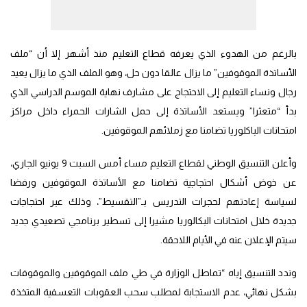
بالرغم من الهدوء الذي يعرفه قطاع التعليم منذ أشهر إلا أن “ملف
الأساتذة الموقوفين” ما يزال عالقا دون حل، وهو الملف الذي ما يزال يعيد
رجال ونساء التعليم إلى الاحتجاج على مشارف نهاية الموسم الدراسي الذي
بدأ “متعثرا” ويستعد الأساتذة إلى حمل الشارات الحمراء داخل مراكز
امتحانات الباكلوريا تضامنا مع زملائهم الموقوفين.
وأعلن التنسيق الوطني لقطاع التعليم مساء أمس السبت 9 يونيو الجاري،
عن خوض أشكال احتجاجية تضامنا مع الأساتذة الموقوفين ورفضا
لسياسة إعادتهم لحجرات التدريس بـ”التقسيط”، وذلك عبر احتجاجات
جديدة خلال امتحانات البكالوريا مشيرا إلى تسطير برنامجي تصعيدي جديد
سيتم الإعلان عنه في الأيام اللاحقة.
وندد التنسيق إياه “تماطل الوزارة في طي ملف الموقوفين والموقوفات
بشكل نهائي، عدم الاستجابة لمطلب سحب العقوبات التعسفية المتخذة