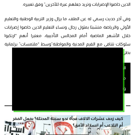
الذين خاضوا الإضرابات وتريد جعلهم عبرة للآخرين” وفق تعبيره.
وفي آخر حديث رسمي له عن الملف، ما يزال وزير التربية الوطنية والتعليم
الأولي والرياضة متشبثا بمثول رجال ونساء التعليم الذين خاضوا إضرابات
خلال الأشهر الماضية أمام المجالس التأديبية، معتبرا أنهم “ارتكبوا
سلوكات تتنافى مع القيم المدنية والمواطنة”وسط “ملتمسات” برلمانية
بطي هذا الملف.
التنسيق الوطني لقطاع التعليم
شكيب بنموسى
ملف الأساتذة الموقوفين
وزارة التربية الوطنية والتعليم الأولي والريا
مقالات ذات صلة
كيف زحف عشرات الالاف فجأة نحو سبتة المحتلة؟ بفعل الفقر
أم التلاعب أم انسداد الأفق؟