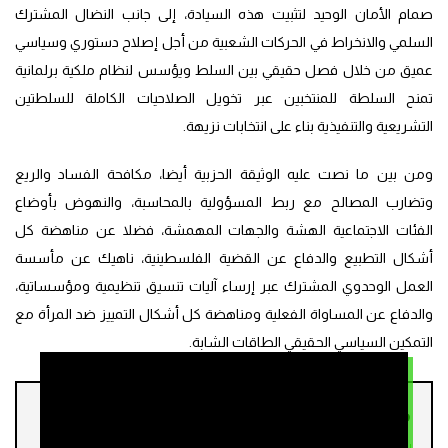
صمام الأمان الوحيد لتثبيت هذه السيادة، إلى جانب النضال المشترك
السلمي والانخراط في الحركات الشعبية من أجل إصلاح دستوري وسياسي
عميق من خلال فصل حقيقي بين السلط ويؤسس لنظام ملكية برلمانية
تمنح السلطة للمنتخبين عبر تخويل الصلاحيات الكاملة للسلطتين
التشريعية والتنفيذية بناء على انتخابات نزيهة.
ومن بين ما نصت عليه الوثيقة الحزبية أيضا، مكافحة الفساد والريع
وتضارب المصالح مع ربط المسؤولية بالمحاسبة، والنهوض بأوضاع
الفئات الاجتماعية الهشة والجهات المهمشة، فضلا عن مناهضة كل
أشكال التطبيع والدفاع عن القضية الفلسطينية، ناهيك عن مأسسة
العمل الوحدوي المشترك عبر إرساء آليات تنسيق تنظيمية ومؤسساتية،
والدفاع عن المساواة الفعلية ومناهضة كل أشكال التمييز ضد المرأة مع
التمكين السياسي الحقيقي الطاقات الشابة.
من نفس الملف