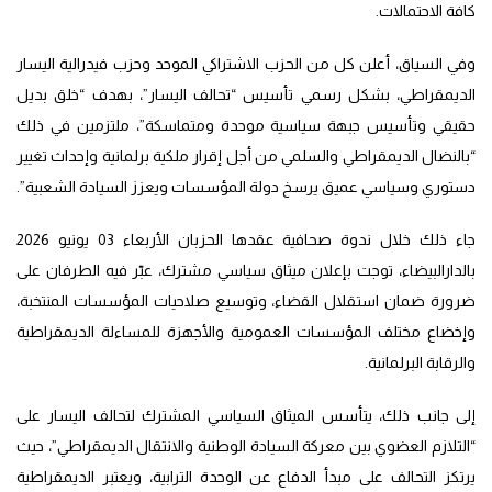
كافة الاحتمالات.
وفي السياق، أعلن كل من الحزب الاشتراكي الموحد وحزب فيدرالية اليسار
الديمقراطي، بشكل رسمي تأسيس “تحالف اليسار”، بهدف “خلق بديل
حقيقي وتأسيس جبهة سياسية موحدة ومتماسكة”، ملتزمين في ذلك
“بالنضال الديمقراطي والسلمي من أجل إقرار ملكية برلمانية وإحداث تغيير
دستوري وسياسي عميق يرسخ دولة المؤسسات ويعزز السيادة الشعبية”.
جاء ذلك خلال ندوة صحافية عقدها الحزبان الأربعاء 03 يونيو 2026
بالدارالبيضاء، توجت بإعلان ميثاق سياسي مشترك، عبّر فيه الطرفان على
ضرورة ضمان استقلال القضاء، وتوسيع صلاحيات المؤسسات المنتخبة،
وإخضاع مختلف المؤسسات العمومية والأجهزة للمساءلة الديمقراطية
والرقابة البرلمانية.
إلى جانب ذلك، يتأسس الميثاق السياسي المشترك لتحالف اليسار على
“التلازم العضوي بين معركة السيادة الوطنية والانتقال الديمقراطي”، حيث
يرتكز التحالف على مبدأ الدفاع عن الوحدة الترابية، ويعتبر الديمقراطية