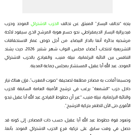
يتجه “تحالف اليسار” المنبثق عن تحالف
الحزب الاشتراكي
الموحد وحزب
فيديرالية اليسار الديمقراطي، نحو حسم هوية المرشح الذي سيقود لائحة
مرشحيه بدائرة آنفا بالدار البيضاء، من أجل خوض غمار الاستحقاقات
التشريعية لانتخاب أعضاء مجلس النواب شهر شتنبر 2026، حيث يشتد
التنافس بين النائبة البرلمانية، نبيلة منيب، والقيادي بالحزب الاشتراكي
الموحد، عبد الله أبا عقيل، المستشار بمجلس جماعة المدينة.
وحسبما أفادت به مصادر مطلعة لصحيفة “صوت المغرب”، فإن هناك تيار
داخل حزب “الشمعة” يرغب في ترشيح الأمينة العامة السابقة للحزب
والنائبة البرلمانية، نبيلة منيب، “غير أن حظوظ القيادي عبد الله أبا عقيل تبدو
الأقوى حتى الآن للظفر بتزكية الترشيح”.
وتعود قوة حظوظ عبد الله أبا عقيل، حسب ذات المصادر، إلى كونه قد
حصل في وقت سابق على تزكية فرع الحزب الاشتراكي الموحد بآنفا،