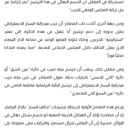
مستدركة في المقابل أن الحسم النهائي في هذا الترشيح “يمر إلزاميا عبر
نيل تزكية المجلس الوطني للحزب”.
ومن جهة أخرى، أكدت ذات المصادر أن حزب فيدرالية اليسار الديمقراطي
يميل بدوره إلى دعم ترشيح أبا عقيل في هذه الدائرة، التي تعتبر
“استراتيجية” للحزبين، وذلك لكونه العضو الوحيد في جماعة الدار البيضاء
الذي يمثل التحالف داخل المجلس الجماعي للمدينة، “مما يمنحه امتدادا
محلياً قوياً”.
وفي مقابل ذلك، يرتقب أن تترشح نبيلة منيب في دائرة “عين الشق” أو
دائرة “الحي الحسني” كخيارات بديلة، تقول المصادر، في حين يتجه حزب
فيدرالية اليسار الديمقراطي إلى ترشيح النائبة البرلمانية فاطمة التامني في
دائرة “عين السبع الحي المحمدي”.
ورغم هذه الملامح الأولية لخريطة ترشيحات “تحالف اليسار” بالدار البيضاء،
إلا أن مصادرنا تؤكد أن الهياكل الحزبية المعنية لم تحسم بشكل نهائي في
اللوائح، مشيرة إلى أن النقاش لايزال مستمرا، والتزكيات تبقى مفتوحة على