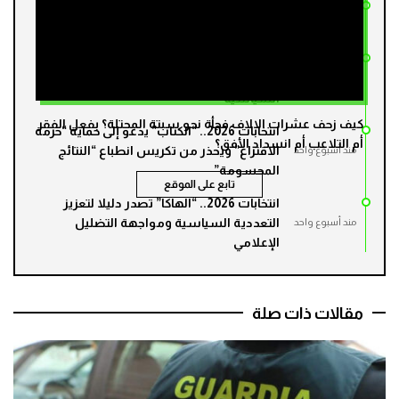
إدماج المناخ في البرامج الانتخابية.. توصيات
مند 6 أيام
بربط الوعود الحزبية بمؤشرات قابلة للتتبع
مع اقتراب الانتخابات.. الاشتراكي الموحد
يطالب بتحييد المشاريع العمومية عن الدعاية
مند أسبوع واحد
السياسية
كيف زحف عشرات الالاف فجأة نحو سبتة المحتلة؟ بفعل الفقر
انتخابات 2026.. “الكتاب” يدعو إلى حماية “حرمة
أم التلاعب أم انسداد الأفق؟
الاقتراع” ويحذر من تكريس انطباع “النتائج
مند أسبوع واحد
المحسومة”
تابع على الموقع
انتخابات 2026.. “الهاكا” تصدر دليلا لتعزيز
التعددية السياسية ومواجهة التضليل
مند أسبوع واحد
الإعلامي
مقالات ذات صلة