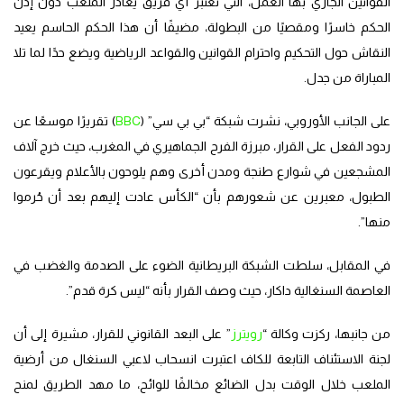
القوانين الجاري بها العمل، التي تعتبر أي فريق يغادر الملعب دون إذن
الحكم خاسرًا ومقصيًا من البطولة، مضيفًا أن هذا الحكم الحاسم يعيد
النقاش حول التحكيم واحترام القوانين والقواعد الرياضية ويضع حدًا لما تلا
المباراة من جدل.
على الجانب الأوروبي، نشرت شبكة “بي بي سي” (
BBC
) تقريرًا موسعًا عن
ردود الفعل على القرار، مبرزة الفرح الجماهيري في المغرب، حيث خرج آلاف
المشجعين في شوارع طنجة ومدن أخرى وهم يلوحون بالأعلام ويقرعون
الطبول، معبرين عن شعورهم بأن “الكأس عادت إليهم بعد أن حُرموا
منها”.
في المقابل، سلطت الشبكة البريطانية الضوء على الصدمة والغضب في
العاصمة السنغالية داكار، حيث وصف القرار بأنه “ليس كرة قدم”.
من جانبها، ركزت وكالة “
رويترز
” على البعد القانوني للقرار، مشيرة إلى أن
لجنة الاستئناف التابعة للكاف اعتبرت انسحاب لاعبي السنغال من أرضية
الملعب خلال الوقت بدل الضائع مخالفًا للوائح، ما مهد الطريق لمنح