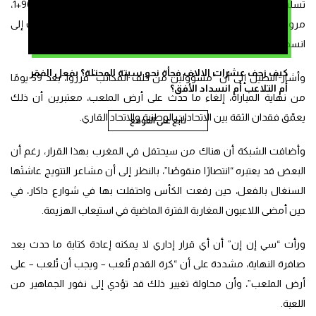
تسلسل أحداث المباراة، بدءًا من إلغاء هدف للسنغال في الدقيقة 90+1،
مرورًا بركلة الجزاء المثيرة للجدل للمغرب في الدقيقة 90+6، والتي أدت إلى
انسحاب مؤقت لبعض لاعبي السنغال بأمر من المدرب بابي ثياو.
كيف زحف عشرات الالاف فجأة نحو سبتة المحتلة؟ بفعل الفقر
وأشار التحليل إلى أن “مسؤولين من خلف المكاتب” قرروا، بعد 59 يومًا
أم التلاعب أم انسداد الأفق؟
من نهاية المباراة، إلغاء ما حدث على أرض الملعب، معتبرين أن ذلك
يعمّق فقدان الثقة بين الاتحادات الوطنية والاتحاد القاري.
تابع على الموقع
وأضافت الشبكة أن هناك من سيحتفل في المغرب بهذا القرار، رغم أن
البعض قد يعتبره “انتصارًا منقوصًا”، بالنظر إلى أن مشاعر التتويج عاشتْها
السنغال بالفعل، حين رفعت الكأس واحتفلت بها في شوارع داكار، في
حين أمضى اللاعبون المغاربة الفترة الماضية في استيعاب الهزيمة.
ورأت “سي إن إن” أن أي قرار إداري لا يمكنه إعادة كتابة ما حدث بعد
صافرة النهاية، مشددة على أن “كرة القدم تُلعب – ويجب أن تُلعب – على
أرض الملعب”، وأن محاولة تغيير ذلك قد تؤدي إلى نفور الجماهير من
اللعبة.