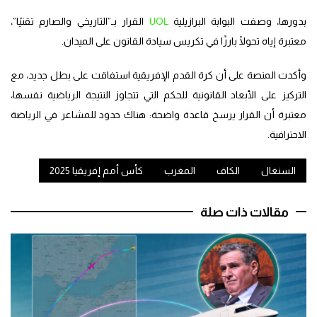
بدورها، وصفت البوابة البرازيلية
UOL
القرار بـ”التاريخي والصارم تقنيًا”،
معتبرة إياه تحولًا بارزًا في تكريس سيادة القانون على الميدان.
وأكدت المنصة على أن كرة القدم الإفريقية استفاقت على بطل جديد، مع
التركيز على الأبعاد القانونية للحكم التي تتجاوز النتيجة الرياضية نفسها،
معتبرة أن القرار يرسخ قاعدة واضحة: هناك حدود للمشاعر في الرياضة
الاحترافية.
السنغال
الكاف
المغرب
كأس أمم إفريقيا 2025
مقالات ذات صلة