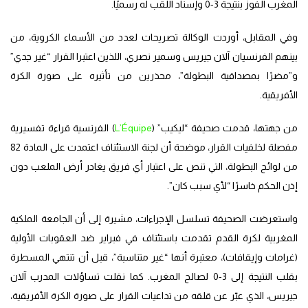
المغرب الفوز بنتيجة 3-0 وإسناد اللقب له رسميًا.
وفي المقابل، أوردت الوكالة تصريحات لعدد من الأسماء الكروية، من
بينهم الفرنسيان آلان جيريس وسمير نصري، اللذين اعتبرا القرار “غير جدي”
و”مضرًا بمصداقية البطولة”، محذرين من تأثيره على صورة الكرة
الأفريقية.
من جهتها، قدمت صحيفة “ليكيب” (
L’Équipe
) الفرنسية قراءة تفسيرية
مفصلة لخلفيات القرار، موضحة أن لجنة الاستئناف اعتمدت على المادة 82
من لوائح البطولة، التي تنص على اعتبار أي فريق يغادر أرض الملعب دون
إذن الحكم خاسرًا “لأي سبب كان”.
واستعرضت الصحيفة تسلسل الإجراءات، مشيرة إلى أن الجامعة الملكية
المغربية لكرة القدم تقدمت باستئناف في فبراير ضد العقوبات الأولية
(غرامات وإيقافات)، معتبرة أنها “غير متناسبة”، قبل أن تنتهي المسطرة
بقلب النتيجة إلى 3-0 لصالح المغرب. كما نقلت تساؤلات المدرب آلان
جيريس، الذي عبّر عن قلقه من تداعيات القرار على صورة الكرة الأفريقية،