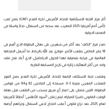
أثار قرار اللجنة الاستئنافية للاتحاد الأفريقي لكرة القدم (CAF) بمنح لقب
كأس أمم أفريقيا 2025 للمغرب، بعد سحبه من السنغال، جدلًا واسعًا في
الصحف الدولية.
صدر قرار “الكاف” بعد أكثر من شهرين على نهائي البطولة الذي أقيم في
18 يناير الماضي بملعب الأمير مولاي عبد الله بالرباط، ما أشعل الصحافة
العالمية في قراءة تفصيلية لهذا التحول الدراماتيكي، الذي أعاد فتح ملف
واحد من أكثر النهائيات إثارة في تاريخ المسابقة القارية.
وقضت لجنة الاستئناف التابعة للاتحاد الأفريقي لكرة القدم بمنح الفوز
للمنتخب المغربي بنتيجة 3-0، مستندة إلى المادتين 82 و84 من قوانين
البطولة، اللتين تنصان على اعتبار أي فريق ينسحب من الملعب قبل نهاية
الوقت القانوني خاسرًا للمباراة، ليتم إعلان “أسود الأطلس” أبطالًا لأفريقيا
لعام 2025، بعد نزاع قانوني أعقب احتجاج لاعبي السنغال وتركهم أرضية