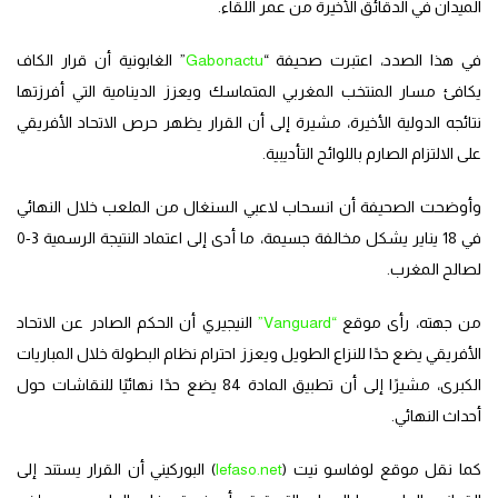
الميدان في الدقائق الأخيرة من عمر اللقاء.
في هذا الصدد، اعتبرت صحيفة “
Gabonactu
” الغابونية أن قرار الكاف
يكافئ مسار المنتخب المغربي المتماسك ويعزز الدينامية التي أفرزتها
نتائجه الدولية الأخيرة، مشيرة إلى أن القرار يظهر حرص الاتحاد الأفريقي
على الالتزام الصارم باللوائح التأديبية.
وأوضحت الصحيفة أن انسحاب لاعبي السنغال من الملعب خلال النهائي
في 18 يناير يشكل مخالفة جسيمة، ما أدى إلى اعتماد النتيجة الرسمية 3-0
لصالح المغرب.
من جهته، رأى موقع
“Vanguard”
النيجيري أن الحكم الصادر عن الاتحاد
الأفريقي يضع حدًا للنزاع الطويل ويعزز احترام نظام البطولة خلال المباريات
الكبرى، مشيرًا إلى أن تطبيق المادة 84 يضع حدًا نهائيًا للنقاشات حول
أحداث النهائي.
كما نقل موقع لوفاسو نيت (
lefaso.net
) البوركيني أن القرار يستند إلى