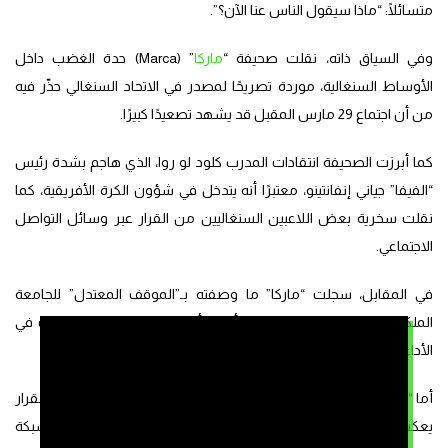
متسائلًا: “ماذا سيقول الناس عنا الآن؟”.
وفي السياق ذاته، نقلت صحيفة “
ماركا
” (Marca) حدة الغضب داخل
الأوساط السنغالية، موردة تصريحًا لمصدر في الاتحاد السنغالي حذّر فيه
من أن اجتماع 29 مارس المقبل قد يشهد تصعيدًا كبيرًا.
كما أبرزت الصحيفة انتقادات المدرب كلود لو روا، الذي هاجم بشدة رئيس
“الفيفا” جياني إنفانتينو، معتبرًا أنه يتدخل في شؤون الكرة الأفريقية، كما
نقلت سخرية بعض اللاعبين السنغاليين من القرار عبر وسائل التواصل
الاجتماعي.
في المقابل، سجلت “ماركا” ما وصفته بـ”الموقف المعتدل” للجامعة
الملكية المغربية لكرة القدم، التي أكدت أن تحركها لم يكن للتشكيك في
الأداء الرياضي، بل للمطالبة بتطبيق اللوائح المنظمة للمسابقة.
أما “
سي إن إن
” الأمريكية (CNN)، فقدمت تحليلًا نقديًا لاذعًا اعتبر أن القرار
يعكس “انفصال القائمين على اللعبة عن الواقع”. واستعرضت الشبكة