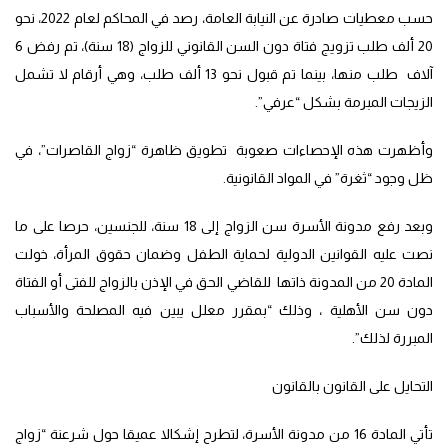
حسب معطيات صادرة عن النيابة العامة، رصد في المحاكم لعام 2022، نحو
20 ألف طلب تزويج فتاة دون السن القانوني للزواج (18 سنة)، تم رفض 6
آلاف طلب منها، بينما تم قبول نحو 13 ألف طلب، وهي أرقام لا تشمل
الزيجات المبرمة بشكل “عرفي”.
وأظهرت هذه الإحصاءات صعوبة تطويق ظاهرة “زواج القاصرات”، في
ظل وجود “ثغرة” في المواد القانونية.
وبعد رفع مدونة الأسرة سن الزواج إلى 18 سنة، للجنسين، حرصا على ما
نصت عليه القوانين الدولية لحماية الطفل وضمان حقوق المرأة، خولت
المادة 20 من المدونة ذاتها للقاضي الحق في الإذن بالزواج للفتى أو الفتاة
دون سن الأهلية ، وذلك “بمقرر معلل يبين فيه المصلحة والأسباب
المبررة لذلك”.
التحايل على القانون بالقانون
تأتي المادة 16 من مدونة الأسرة، لتطرح إشكالا عميقا حول شرعنة “زواج