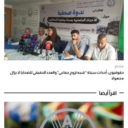
مجتمع
حقوقيون: أحداث سبتة “شبه نزوح جماعي” والعدد الحقيقي للضحايا لا يزال
مجهولا
اقرأ أيضا