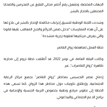
الجهات المختصة، وتفعيل رقم أخضر مجاني للتبليغ عن المجرمين والضحايا
المحتملين بالاتجار بالبشر.
وشددت اللجنة الوطنية لتنسيق إجراءات مكافحة الإتجار بالبشر في بلاغ لها
على أن هذه الممارسات “تدخل ضمن الجرائم والجنح المعاقب عليها قانونا
والتي يعرض مرتكبيها لعقوبة زجرية متشددة”.
خطة العمل لمناهضة زواج القاصر
وكانت النيابة العامة، في نونبر 2022، قد أطلقت خطة تروم إلى محاربة
ظاهرة “زواج القاصرات”، عبر
إدماج عنصر التحسيس بمخاطر “زواج القاصر” بجميع مراكز الرعاية
الاجتماعية، وإطلاق تكوينات حول مخاطر هذا الزواج، كما تسعى هذه
الخطة إلى تطوير مراجع وطنية بخصوص التربية الجنسية والإنجابية في
برامج الدعم الاجتماعي والبيداغوجي.