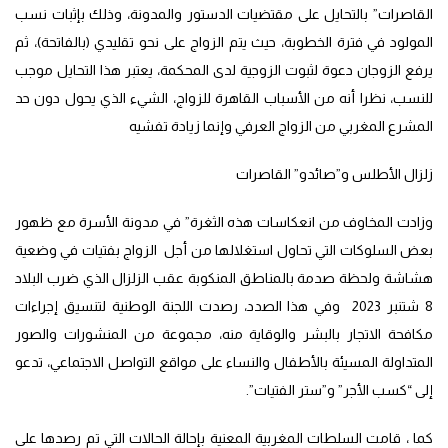
القاصرات” بالتحايل على مقتضيات الدستور والمدونة، وذلك بإثبات نسب
المولود في فترة الخطوبة، حيث يتم الزواج على نحو تقليدي (بالفاتحة)، ثم
يرفع الزوجان دعوة لثبوت الزوجية لدى المحكمة، يعتبر هذا التحايل موجب
للنسب، نظرا أنه من الأسباب القاهرة للزواج، الشيء الذي يحول دون حد
المشرع المغربي من الزواج العرفي وإنما زيادة تفشيه
زلزال الأطلس و”صائدو”
القاصرات
وزادت المخاوف من انعكاسات هذه الثغرة” في مدونة الأسرة مع ظهور
بعض السلوكات التي تحاول استغلالها من أجل الزواج بفتيات في وضعية
هشاشة ولحظة صدمة بالمناطق المنكوبة عقب الزلزال الذي ضرب البلاد
8 شتنبر 2023 وفي هذا الصدد، رصدت اللجنة الوطنية لتنسيق إجراءات
مكافحة الاتجار بالبشر والوقاية منه، مجموعة من المنشورات والصور
المتداولة المسيئة بالأطفال والنساء على مواقع التواصل الاجتماعي، تدعو
إلى “كسب الأجر” و”ستر الفتيات”.
كما ، قامت السلطات المغربية المعنية بإحالة الحالات التي تم رصدها على