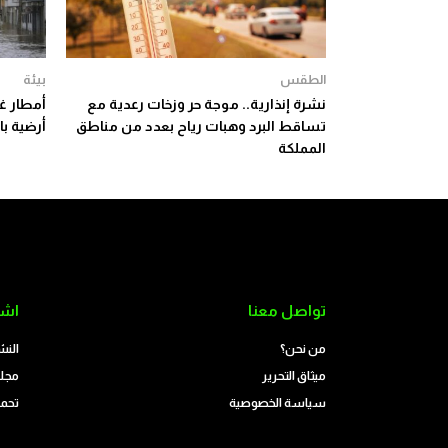
الطقس
بيئة
نشرة إنذارية.. موجة حر وزخات رعدية مع
أمطار غ
تساقط البرد وهبات رياح بعدد من مناطق
أرضية با
المملكة
تواصل معنا
اشت
من نحن؟
النش
ميثاق التحرير
مجلة
سياسة الخصوصية
تحمي