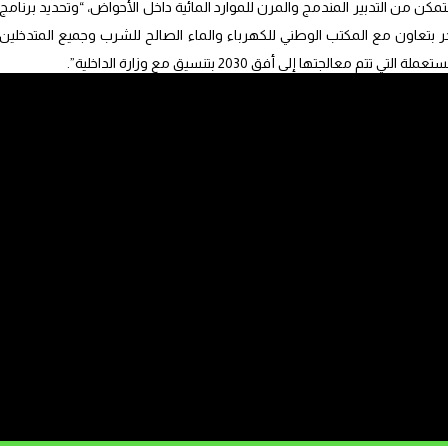
كن من التدبير المندمج والمرن للموارد المائية داخل الأحواض، “وتحديد برنامج
 بتعاون مع المكتب الوطني للكهرباء والماء الصالح للشرب وجميع المتدخلين
الجتها إلى أفق 2030 بتنسيق مع وزارة الداخلية”.
الفرشات المائية وتنفيذها وتحديد الجانب المعرفي للموارد المائية الجوفية،
ماء أخذاً بعين الاعتبار تأثير التغيرات المناخية، وتطور الحاجيات المائية ووضعية
فية مستمرة”، معلناً أنه سيتم “عقد اجتماعات مع جميع الفاعلين للحد من
جوفية التي تعد مورداً استراتيجياً يجب الحفاظ عليه”.
ء في مجالات مياه الشرب والسقي “باعتماد برامج إعادة تأهيل قنوات الجر
 المياه ومدها بكل الوسائل البشرية والمالية اللازمة، والعمل على تقويتها
محلية والدرك الملكي، كما سيتم، يضيف المصدر ذاته “العمل على إدماج تكوين
يادية كتحلية مياه البحر، وإعادة استعمال المياه العادمة للمعالجة وكذا الطاقات
جالات بالمدرسة الحسنية للأشغال العمومية ومعاهد تكوين التقنيين التابعة
وكان الملك محمد السادس قد دعا، الإثنين 29 يوليوز 2024، إلى ضرورة إنجاز المشاريع المرتبطة بالماء دون تأخير، وخصوصاً