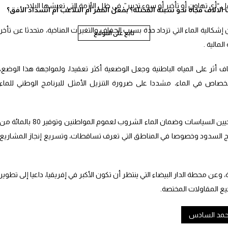
ل “أي تهاون أو تأخير أو سوء تدبير”، في ظل الأزمة التي تعيشها البلاد.
الاف فجأة نحو سبتة المحتلة؟ بفعل الفقر أم التلاعب أم انسداد الأفق؟
شكالية الماء التي تزداد حدة بسبب الجفاف والتغيرات المناخية، متحدثا عن تأخر
تابع على الموقع
مالية .
أثر على المياه الباطنية وجعل الوضعية أكثر تعقيدا، ولمواجهة هذا الوضع،
اص في الماء، مشددا على ضرورة التنزيل الأمثل للبرنامج الوطني للماء
ونظرا لتزايد الاحتياجات، دعا الملك إلى ضرورة تحيين السياسات وضمان الماء الشروب لعموم المواطنين وتوفير 80 بالمائة م
مج السدود وخصوصا في المناطق التي تعرف تساقطات، وتسريع إنجاز المشاريع
عن محطة الدار البيضاء التي ينتظر أن تكون الأكبر في إفريقيا، داعيا إلى تطوير
جيع المقاولات المختصة.
حمد السادس