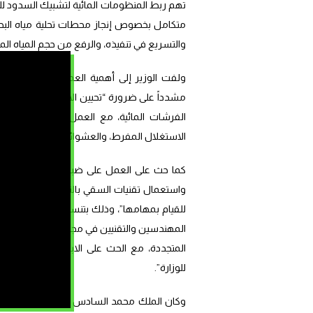
تهم ربط المنظومات المائية لتشبيك السدود للتم
متكامل بخصوص إنجاز محطات تحلية مياه البحر
والتسريع في تنفيذه، والرفع من حجم المياه المستعملة التي تتم مع
ولفت الوزير إلى أهمية العمل على إنجاز عقود 
مشدداً على ضرورة “تحيين الاستراتيجية الوطنية لل
الفرشات المائية، مع العمل على تحيينها بكي
الاستغلال المفرط، والعشوائي للطبقات المائية ال
كما حث على العمل على ضبط الاقتصاد في الما
واستعمال تقنيات السقي بالتنقيط، وتطوير شرطة
للقيام بمهامها”، وذلك بتنسيق مع السلطات ال
المهندسين والتقنيين في مجالات المياه غير الاعت
المتجددة، مع الحث على الابتكار في هذه الم
للوزارة”.