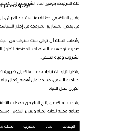
تلك المرتبطة بتوفير الماء الشروب والتي لا تحتم
كيف زحف عشرات ال
وقال الملك، في خطابة بمناسبة عيد العرش، إن إ
في بعض المشاريع المبرمجة في إطار السياسة ال
وأضاف الملك أن توالي ستة سنوات من الجفاف 
صدرت توجيهات للسلطات المختصة لتجاوز الخص
الشروب ومياه السقي.
احتياجات السقي، مشددا على أهمية إكمال برا
الكبرى لنقل المياه.
وتحدث الملك عن إنتاج الماء من محطات التحلية، و
صناعة محلية لتحلية المياه وتعزيز التكوين وتش
الجفاف
الماء
المغرب
الملك م