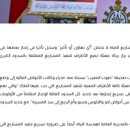
ع المياه لا تحتمل “أي تهاون أو تأخير” وسجل تأخرا في إنجاز بعضها، في
نزار بركة بتعبئة جميع الأطراف لتنفيذ المشاريع المتعلقة بالسدود الكبرى
صلت صحيفة “صوت المغرب” بنسخة منه، مدراء وكالات الأحواض المائية إلى وضع
ئة كافة الأطراف المعنية لتنفيذ المشاريع التي حث عليها الملك “والتي تهم
 تسريع إنجازها بعد تحديد كل السدود القابلة للإنجاز انطلاقاً من الأولويات
ا بين أحواض لاو واللكوس وسبو وأم الربيع إلى سد المسيرة”، مع تحديد السدود
 خلال اجتماع ترأسه الجمعة 2 غشت بالمديرية العامة لهندسة النياه، أيضاً على ضرورة تسريع تنفيذ المشاريع التي