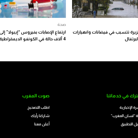
صحة
زيرة تتسبب في فيضانات وانهيارات
ارتفاع الإصابات بفيروس “إيبولا” إلى 
لبرتغال
4 آلاف حالة في الكونغو الديمقراطية
رك في خدماتنا
صوت المغرب
رة الإخبارية
اطلب التصحيح
 “لسان المغرب”
شاركنا رأيك
ل التطبيق
أعلن معنا