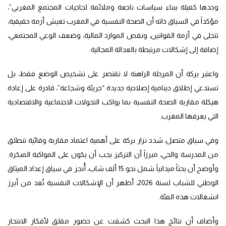
وحدها كفيلة ببناء سياسات ناجعة وملائمة لحاجيات المجتمع المغربي”،
مؤكداً في السياق ذاته أن الصحة النفسية في المغرب تعيش أزمة حقيقية،
تتجلى في أزمة القوانين، ونقص الموارد المالية، وضعف الوعي المجتمعي،
إضافة إلى إشكالات مرتبطة بالعدالة المجالية.
واعتبر بركة أن المرحلة الراهنة لا تقتصر على تشخيص الوضع فقط، بل
تستدعي إطلاق دينامية إصلاحية جديدة “جريئة وشجاعة”، قادرة على إعادة
هيكلة مقاربة الصحة النفسية بما يواكب التحولات الاجتماعية والاقتصادية
التي يعرفها المغرب.
وفي سياق متصل، شدد نزار بركة على أهمية اعتماد مقاربة وقائية تنطلق
من المدرسة والحي، مبرزاً أن التركيز يجب أن يكون على المواكبة المبكرة.
وأوضح أن بحثاً ميدانياً شمل نحو 15 ألف شاب، أُنجز في سياق إعداد الميثاق
الوطني للشباب لسنة 2026، أظهر أن الإشكالات النفسية تُعد من أبرز
انشغالات هذه الفئة.
وأضاف أن نتائج هذا البحث كشفت عن حضور مقلق لأفكار الانتحار