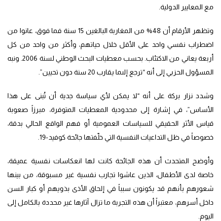
مع المعايير الدولية.
وتظهر الأرقام أن 48% من المغاربة البالغين 15 سنة فما فوق، عانوا من
اضطراب نفسي واحد على الأقل خلال حياتهم، وأكثر من واحد من كل
أربعة يعاني من الاكتئاب. بحسب معطيات البحث الوطني لسنة 2006. ونبه
المسؤول الحزبي إلى أنه “ترجع إلىما يقارب 20 سنة دون تحيين”.
وشدد نزار بركة على أنه “لا يمكن لأي سياسة جدية أن تُبنى على هذا
الأساس”، في إشارة إلى محدودية المعطيات المتوفرة، مبرزاً صعوبة
قياس الأثر الحقيقي للسياسات العمومية أو فهم الواقع الحالي بدقة،
خصوصاً في ظل التداعيات النفسية التي خلّفتها جائحة كوفيد-19.
وأوضح المتحدث أن هذه الجائحة كانت لها انعكاسات نفسية عميقة،
خاصة لدى الأطفال، الذين عاشوا تجارب نفسية غير مسبوقة، من بينها
شعورهم بأنهم قد يكونون سبباً في إلحاق الأذى بذويهم أو كبار السن
داخل أسرهم، معتبراً أن هذه التجربة ما تزال آثارها غير محددة بالكامل إلى
اليوم.