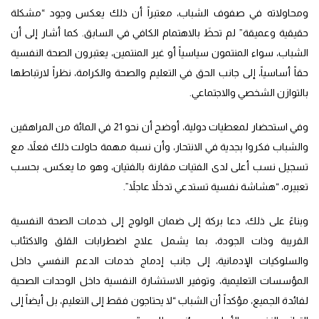
ومحاولاته في صفوف الشباب، معتبراً أن ذلك يعكس وجود “مشكلة
حقيقية وعميقة” لم تحظَ بالاهتمام الكافي في السابق. كما أشار إلى أن
الشباب، سواء المنتمون سياسياً أو غير المنتمين، يعتبرون الصحة النفسية
حقاً أساسياً، إلى جانب الحق في التعليم والصحة والكرامة، نظراً لارتباطها
بالتوازن الشخصي والاجتماعي.
وفي استحضار لمعطيات دولية، أوضح أن نحو 21 في المائة من المراهقين
والشباب فكروا بجدية في الانتحار، وأن نسبة مهمة حاولت ذلك فعلاً، مع
تسجيل نسب أعلى لدى الفتيات مقارنة بالفتيان، وهو ما يعكس، بحسب
تعبيره، “هشاشة نفسية تستدعي تدخلاً عاجلاً”.
وبناءً على ذلك، دعا بركة إلى ضمان الولوج إلى خدمات الصحة النفسية
القريبة وذات الجودة، بما يشمل علاج اضطرابات القلق والاكتئاب
والسلوكيات الإدمانية، إلى جانب إدماج خدمات الدعم النفسي داخل
المؤسسات التعليمية، وتوفير الاستشارة النفسية داخل الوحدات الصحية
لفائدة الجميع، مؤكداً أن الشباب “لا يحتاجون فقط إلى التعليم، بل أيضاً إلى