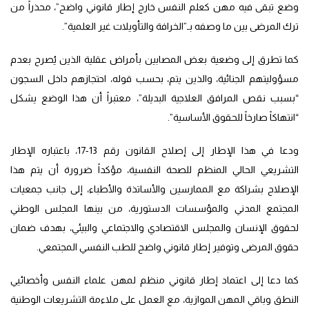
وضع تبقى فيه مهن كعلم النفس خارج إطار قانوني واضح”، محذراً من
ترك المرضى بين ما وصفه بـ”الخرافة والتأويلات غير العلمية”.
كما تطرق إلى وضعية بعض المصابين بأمراض عقلية الذين يُصرح بعدم
مسؤوليتهم الجنائية، والذين يتم، بحسب قوله، احتجازهم داخل السجون
“بسبب نقص المرافق العلاجية البديلة”، معتبراً أن هذا الوضع يشكل
“انتهاكاً صارخاً للحقوق الأساسية”.
ودعا في هذا الإطار إلى إصلاح القانون رقم 13-17، باعتباره الإطار
التشريعي الحالي المنظم للصحة النفسية، مؤكداً ضرورة أن يتم هذا
الإصلاح بشراكة مع الممارسين والأساتذة والأطباء، إلى جانب جمعيات
المجتمع المدني والمؤسسات الدستورية، من بينها المجلس الوطني
لحقوق الإنسان والمجلس الاقتصادي والاجتماعي والبيئي، بهدف ضمان
حقوق المرضى وتوفير إطار قانوني واضح للطب النفسي المجتمعي.
كما دعا إلى اعتماد إطار قانوني منظم لمهن علماء النفس وأخصائيي
النطق وباقي المهن الموازية، مع العمل على ملاءمة التشريعات الوطنية