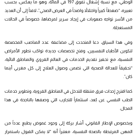
الوطني، مع نسبة إشغال تفوق 197 في المائة، وهو ما يعكس، بحسب
تعبيره، “ضغطاً كبيراً واختلالاً واضحاً في العرض الصحي”، لافتاً إلى أن العديد
من الأسر تواجه صعوبات في إيجاد سرير لمرضاها، خصوصاً في الحالات
المستعجلة.
وفي هذا السياق، دعا المتحدث إلى مضاعفة عدد المناصب المخصصة
لتكوين الأطباء النفسيين، وفتح تخصصات جديدة تواكب تطور الأمراض
النفسية، مع تحفيز تقديم الخدمات في العالم القروي والمناطق النائية،
“تحقيقاً للعدالة الصحية التي تضمن وصول العلاج إلى كل مغربي أينما
كان”.
كما اقترح إحداث فرق متنقلة للتدخل في المناطق القروية، وتطوير خدمات
الطب النفسي عن بُعد، استثماراً للتجارب التي وصفها بالناجحة في هذا
المجال.
وبخصوص الإطار القانوني، أشار بركة إلى وجود غموض يطبع عدداً من
المهن المرتبطة بالصحة النفسية، معتبراً أنه “لا يمكن القبول باستمرار