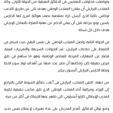
وتواصلت محاولات المنتخبين في الدقائق المتبقية من الجولة الأولى، وكاد
المنتخب البرازيلي أن يفاجئ المنتخب الوطني بهدف ثاني عن طريق اللاعب
لوكاس باكيتا الذي أرسل كرة بمقصية نصف هوائية انبرى لها الحارس
ياسين بونو ببراعة، قبل أن يعلن الحكم عن نهاية المبارة بالتعادل الإيجابي
هدف داخل كل شبكة.
في الجولة الثانية، واصل المنتخب الوطني على نفس النهج، حيث استمر في
الضغط على دفاعات البرازيل، عبر التحولات السريعة والتمريرات البينية،
فضلا عن المهارات الفردية للعناصر الوطنية، وهو ما ساهم في خلق
فرص حقيقة كان بإمكانها أن تثمر عدد منها عن أهداف لولا سوء الحظ
ويظة الحارس البرازيلي أليسون بيكير.
من جهته، اكتفى المنتخب البرازيلي في أغلب دقائق الشوط الثاني بالتراجع
إلى الوراء، ومراقبة أداء المنتخب الوطني الذي خلق متاعب حقيقية لكتيبة
المدرب الإيطالي كارلو أنشيلوتي، التي ظهر عنها الارتباك في أكثر من مرة.
ومع توالي الدقائق، أقدم المدربان على عدة تغييرات لإعطاء نفس جديد