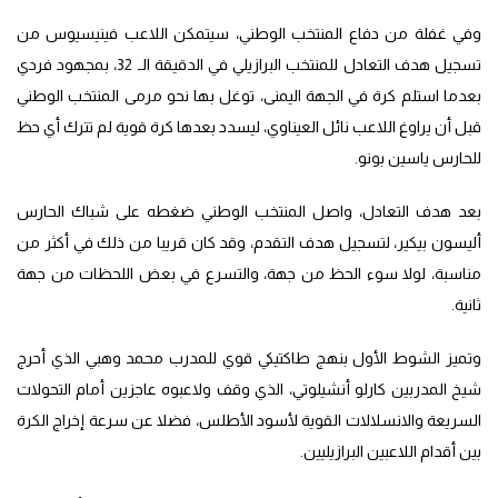
وفي غفلة من دفاع المنتخب الوطني، سيتمكن اللاعب فينيسيوس من
تسجيل هدف التعادل للمنتخب البرازيلي في الدقيقة الـ 32، بمجهود فردي
بعدما استلم كرة في الجهة اليمنى، توغل بها نحو مرمى المنتخب الوطني
قبل أن يراوغ اللاعب نائل العيناوي، ليسدد بعدها كرة قوية لم تترك أي حظ
للحارس ياسين بونو.
بعد هدف التعادل، واصل المنتخب الوطني ضغطه على شباك الحارس
أليسون بيكير، لتسجيل هدف التقدم، وقد كان قريبا من ذلك في أكثر من
مناسبة، لولا سوء الحظ من جهة، والتسرع في بعض اللحظات من جهة
ثانية.
وتميز الشوط الأول بنهج طاكتيكي قوي للمدرب محمد وهبي الذي أحرج
شيخ المدربين كارلو أنشيلوتي، الذي وقف ولاعبوه عاجزين أمام التحولات
السريعة والانسلالات القوية لأسود الأطلس، فضلا عن سرعة إخراج الكرة
بين أقدام اللاعبين البرازيليين.