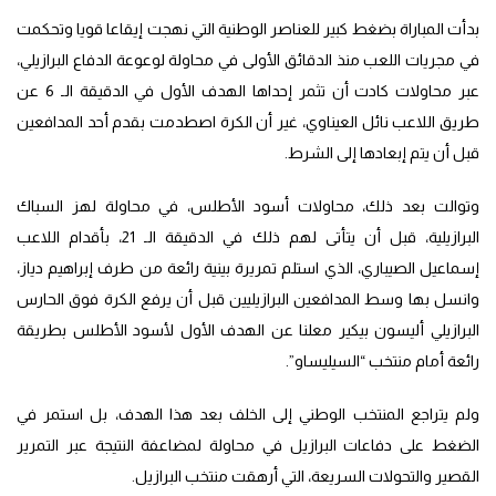
بدأت المباراة بضغط كبير للعناصر الوطنية التي نهجت إيقاعا قويا وتحكمت
في مجريات اللعب منذ الدقائق الأولى في محاولة لوعوعة الدفاع البرازيلي،
عبر محاولات كادت أن تثمر إحداها الهدف الأول في الدقيقة الـ 6 عن
طريق اللاعب نائل العيناوي، غير أن الكرة اصطدمت بقدم أحد المدافعين
قبل أن يتم إبعادها إلى الشرط.
وتوالت بعد ذلك، محاولات أسود الأطلس، في محاولة لهز السباك
البرازيلية، قبل أن يتأتى لهم ذلك في الدقيقة الـ 21، بأقدام اللاعب
إسماعيل الصيباري، الذي استلم تمريرة بينية رائعة من طرف إبراهيم دياز،
وانسل بها وسط المدافعين البرازيليين قبل أن يرفع الكرة فوق الحارس
البرازيلي أليسون بيكير معلنا عن الهدف الأول لأسود الأطلس بطريقة
رائعة أمام منتخب “السيليساو”.
ولم يتراجع المنتخب الوطني إلى الخلف بعد هذا الهدف، بل استمر في
الضغط على دفاعات البرازيل في محاولة لمضاعفة النتيجة عبر التمرير
القصير والتحولات السريعة، التي أرهقت منتخب البرازيل.