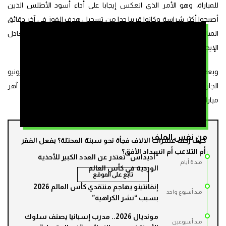
للمباراة، وهو الأمر الذي انعكس إيجابا على أداء أسود الأطلس الذين
أصبحوا أكثر شراسة وكانوا قريبا جدا من تسجيل هدف الفوز في آخر دقائق
المباراة، لكن كان للحظ رأي آخر قبل أن ينتهي اللقاء على إيقاع التعادل
الإيجابي هدف لمثله.
وبعد هذه المباراة، سيواجه أسود الأطلس منتخب اسكتلندا يوم 19 يونيو
الجاري ببوسطن، في ثاني مباريات المجموعة الثالثة، قبل أن يخوضوا آهر
مباراة عن هذا الدور أمام منتخب هايتي، يوم 24 يونيو 2026 بأتلانتا.
من نفس الملف
كيف زحف عشرات الالاف فجأة نحو سبتة المحتلة؟ بفعل الفقر
أم التلاعب أم انسداد الأفق؟
“أديداس” تعتذر عن العدد الكبير للأحذية
مند 6 أيام
الوردية في كأس العالم
تابع على الموقع
إنفانتينو يهاجم منتقدي كأس العالم 2026
مند أسبوع واحد
بسبب “نشر الكراهية”
مونديال 2026.. مدرب إسبانيا يصنف سلوك
مند أسبوعين