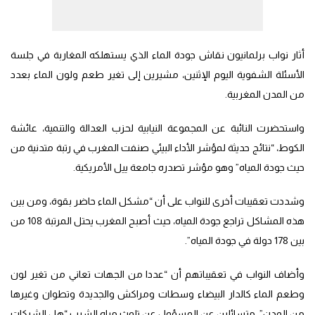
أثار نواب برلمانيون نقاش جودة الماء الذي يستهلكه المغاربة في جلسة
الأسئلة الشفوية اليوم الإثنين، مشيرين إلى تغير طعم ولون الماء بعدد
من المدن المغربية.
واستحضرت النائبة عن المجموعة النيابية لحزب العدالة والتنمية، عائشة
الكوط، “نتائج حديثة لمؤشر الأداء البيئي صنفت المغرب في رتبة متدنية من
حيث جودة المياه” وهو مؤشر تصدره جامعة ييل الأمريكية.
وشددت تعقيبات أخرى للنواب على أن “مشكل الماء حاضر بقوة، ومن بين
هذه المشاكل تراجع جودة المياه، حيث أصبح المغرب يحتل المرتبة 108 من
بين 178 دولة في جودة المياه”.
وأضاف النواب في تعقيباتهم أن “عددا من الجهات تعاني من تغير لون
وطعم الماء كالدار البيضاء وسطات ومراكش والجديدة وتطوان وغيرها
من المدن”، متسائلين عن المسؤول عن تلوث مياه الشرب “هل الشركات