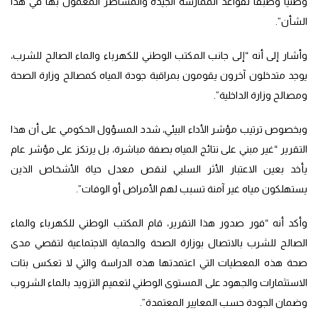
وطنيا وطبقا لقواعد الممارسة الجيدة والمساطر المعمول بها في هذا
الشأن”.
وأشار إلى أنه “إلى جانب المكتب الوطني للكهرباء والماء الصالح للشرب،
يوجد متدخلون آخرون يقومون بمراقبة جودة المياه كمصالح وزارة الصحة
ومصالح وزارة الداخلية”.
وبخصوص ترتيب مؤشر الأداء البيئي، شدد المسؤول الحكومي على أن هذا
التقرير “غير مبني على نتائج المياه بصفة مباشرة، بل يرتكز على مؤشر عام
يأخد بعين الاعتبار الأثر السلبي لنقص معدل حياة الأشخاص الذين
يستهلكون مياه غير آمنة تسبب لهم الأمراض أو الوفات”.
وأكد أنه “فور صدور هذا التقرير، قام المكتب الوطني للكهرباء والماء
الصالح للشرب بالاتصال بوزارة الصحة والحماية الاجتماعية لتقصي مدى
صحة هذه المعطيات التي اعتمدتها هذه الدراسة والتي لا تعكس بتات
الاستثمارات والجهود على المستوى الوطني لتعميم التزويد بالماء الشروب
وضمان الجودة حسب المعايير المعتمدة”.