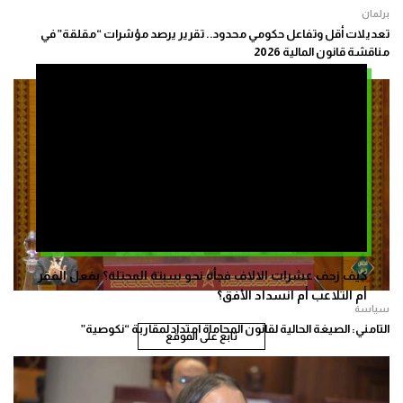
برلمان
تعديلات أقل وتفاعل حكومي محدود.. تقرير يرصد مؤشرات “مقلقة” في
مناقشة قانون المالية 2026
كيف زحف عشرات الالاف فجأة نحو سبتة المحتلة؟ بفعل الفقر
أم التلاعب أم انسداد الأفق؟
سياسة
التامني: الصيغة الحالية لقانون المحاماة امتداد لمقاربة “نكوصية”
تابع على الموقع