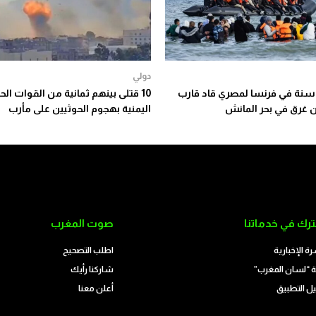
دولي
نة في فرنسا لمصري قاد قارب
10 قتلى بينهم ثمانية من القوات ال
 غرق في بحر المانش
اليمنية بهجوم الحوثيين على مأرب
رك في خدماتنا
صوت المغرب
رة الإخبارية
اطلب التصحيح
 “لسان المغرب”
شاركنا رأيك
ل التطبيق
أعلن معنا