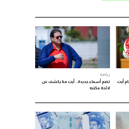
رياضة
م أيت
تضم أسماء جديدة.. أيت منا يكشف عن
لائحة مكتبه