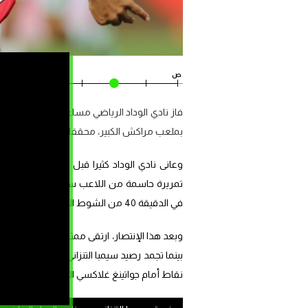
ص
ص
فاز نادي الوداد الرياضي مساء أمس على نادي س
بملعب مراكش الكبير، محققا بذلك أول فوز له 
تمريرة حاسمة من اللاعب سيف الدين بوهرة، ع
في الدقيقة 40 من الشوط الأول.
نقاط أمام جواتينغ غلاكسي البوتسواني صاحب المركز ا