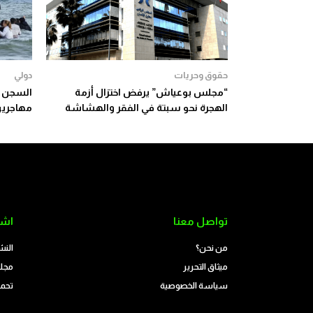
حقوق وحريات
دولي
“مجلس بوعياش” يرفض اختزال أزمة
السجن س
الهجرة نحو سبتة في الفقر والهشاشة
مهاجرين
تواصل معنا
اشت
من نحن؟
النش
ميثاق التحرير
مجلة
سياسة الخصوصية
تحمي