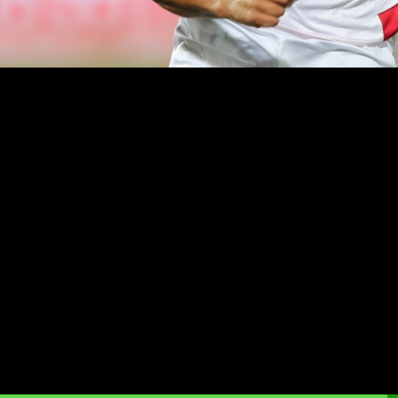
يمبا التنزاني بهدف قاتل في الأنفاس الأخير للمبارة، التي جمعتهما مساء أمس
في دور المجموعات لمنافسات عصبة الأبطال الإفريقية.
وعانى نادي الوداد كثيرا قبل أن ينجح في تسجيل هدف الفوز عن طريق اللاعب الجزائري زكرياء دراوي، في الدقيقة 90، 
لما أن الفريق الأحمر أهدر قبل ذلك ضربة جزاء عن طريق عميده يحيى جبران
وبعد هذا الإنتصار، ارتقى ممثل الكرة المغربية في عصبة الأبطال الإفريقية إلى المركز الثالث، برصيد 3 نقاط من فوز وهزيمتين،
بينما تجمد رصيد سيمبا التنزاني في المركز الأخير بنقطتين، في حين اعتلى نادي أسيك ميموزا الإيفواري صدارة
لثاني ب 4 نقاط.