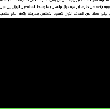
بينية رائعة من طرف إبراهيم دياز، وانسل بها وسط المدافعين البرازيليين قبل
ن بيكير معلنا عن الهدف الأول لأسود الأطلس بطريقة رائعة أمام منتخب
 الهدف، بل استمر في الضغط على دفاعات البرازيل في محاولة لمضاعفة النتيجة
قت منتخب البرازيل.
للاعب فينيسيوس من تسجيل هدف التعادل للمنتخب البرازيلي في الدقيقة الـ
ليمنى، توغل بها نحو مرمى المنتخب الوطني قبل أن يراوغ اللاعب نائل العيناوي،
ياسين بونو.
ه على شباك الحارس أليسون بيكير، لتسجيل هدف التقدم، وقد كان قريبا من
هة، والتسرع في بعض اللحظات من جهة ثانية.
ب محمد وهبي الذي أحرج شيخ المدربين كارلو أنشيلوتي، الذي وقف ولاعبوه
ية لأسود الأطلس، فضلا عن سرعة إخراج الكرة بين أقدام اللاعبين البرازيليين.