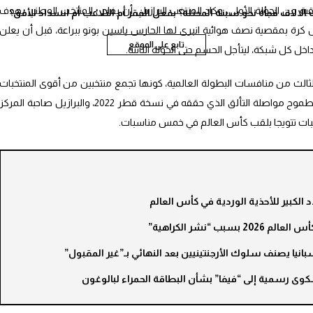
ية من الجولة الأولى، وكاد المنتخب البرازيلي أن يفاجئ المنتخب الوطني بهدف
الاف فجأة نحو سبتة المحتلة؟ بفعل الفقر أم التلاعب أم انسداد الأفق؟
 كرة بمقصية نصف هوائية انبرى لها الحارس ياسين بونو ببراعة، قبل أن يعلن
تابع على الموقع
اخل كل شبكة، ليتأجل الحسم حتى الجولة الثانية.
الثالث من منافسات البطولة العالمية، كونها تجمع منتخبين من أقوى المنتخبات
العالمية، المغرب صاحب المركز السابع عالميا بطموح مواصلة التألق الذي حققه في نسخة قطر 2022، والبرازيل صاحبة المركز
منتخبات تتويجا بلقب كأس العالم في خمس مناسبات.
الكبير للأحذية الوردية في كأس العالم
سبب “نشر الكراهية”
وى رسمية إلى “فيفا” بشأن البطاقة الحمراء لبالوغون