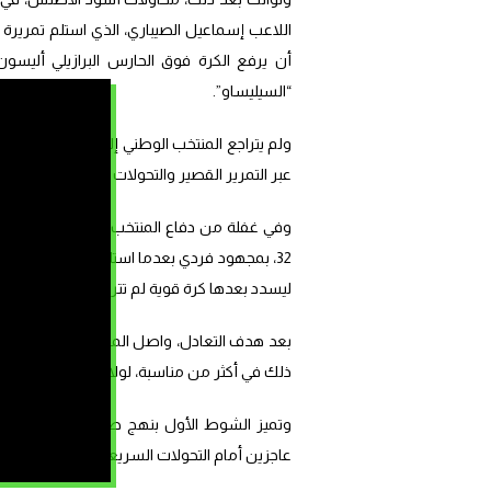
اللاعب إسماعيل الصيباري، الذي استلم تمريرة 
أن يرفع الكرة فوق الحارس البرازيلي أليسو
“السيليساو”.
ولم يتراجع المنتخب الوطني إلى الخلف بعد هذا
عبر التمرير القصير والتحولات السريعة، التي أره
وفي غفلة من دفاع المنتخب الوطني، سيتمكن ا
32، بمجهود فردي بعدما استلم كرة في الجهة ا
ليسدد بعدها كرة قوية لم تترك أي حظ للحارس 
بعد هدف التعادل، واصل المنتخب الوطني ضغط
ذلك في أكثر من مناسبة، لولا سوء الحظ من ج
وتميز الشوط الأول بنهج طاكتيكي قوي للمدر
عاجزين أمام التحولات السريعة والانسلالات القو