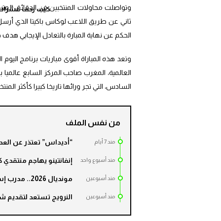
وتواصلت محاولات المنتخبين في الدقائق المتبق
كيف زحف عشرات ال
ثاني عن طريق اللاعب لوكاس باكيتا الذي أرسل
الحكم عن نهاية المبارة بالتعادل الإيجابي هدف د
وتعد هذه المباراة أقوى مباريات برنامج اليوم 
السادس، التي تجر ورائها تاريخا كبيرا كأكثر ال
من نفس الملف
“أديداس” تعتذر عن العدد 
مند 7 أيام
إنفانتينو يهاجم منتقدي كأس العالم 2026 ب
مند أسبوع واحد
مونديال 2026.. مدرب إسبانيا يصنف سلوك الأرجنتينيين بعد النهائي بـ”غير المقبول”
مند أسبوعين
النرويج تستعد لتقديم شك
مند أسبوعين