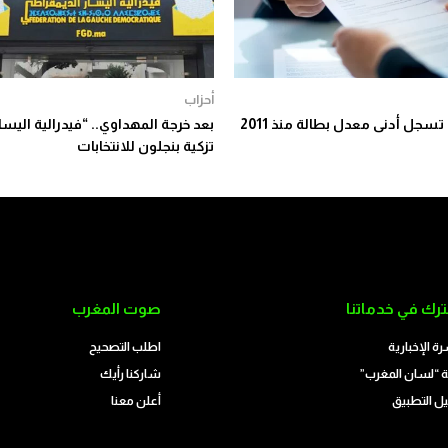
أحزاب
 تسجل أدنى معدل بطالة منذ 2011
بعد خرجة المهداوي.. “فيدرالية اليسار
تزكية بنجلون للانتخابات
رك في خدماتنا
صوت المغرب
رة الإخبارية
اطلب التصحيح
 “لسان المغرب”
شاركنا رأيك
ل التطبيق
أعلن معنا