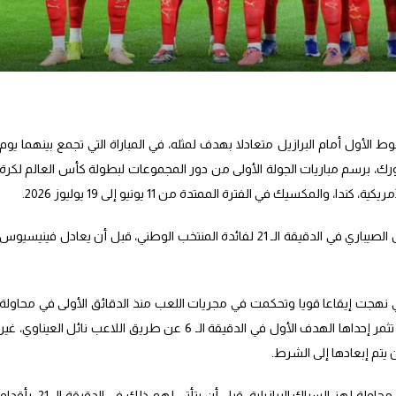
 الأول أمام البرازيل متعادلا بهدف لمثله، في المباراة التي تجمع بينهما يوم
وجيرزي في نيويورك، برسم مباريات الجولة الأولى من دور المجموعات لبطولة كأس العالم لكرة
 والمكسيك في الفترة الممتدة من 11 يونيو إلى 19 يوليوز 2026.
وسجل هدفي المباراة كل من اللاعب إسماعيل الصيباري في الدقيقة الـ 21 لفائدة المنتخب الوطني، قبل أن يعادل فينيسيوس
تي نهجت إيقاعا قويا وتحكمت في مجريات اللعب منذ الدقائق الأولى في محاولة
لوعوعة الدفاع البرازيلي، عبر محاولات كادت أن تثمر إحداها الهدف الأول في الدقيقة الـ 6 عن طريق اللاعب نائل العيناوي، غير
يتم إبعادها إلى الشرط.
وتوالت بعد ذلك، محاولات أسود الأطلس، في محاولة لهز السباك البرازيلية، قبل أن يتأتى لهم ذلك في الدقيقة الـ 21، بأقد