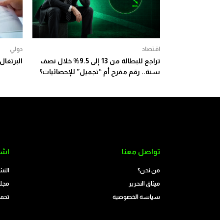
اقتصاد
دولي
تراجع للبطالة من 13 إلى 9.5% خلال نصف
البرتغال
سنة.. رقم مفرح أم “تجميل” للإحصائيات؟
تواصل معنا
اشت
من نحن؟
النش
ميثاق التحرير
مجلة
سياسة الخصوصية
تحمي