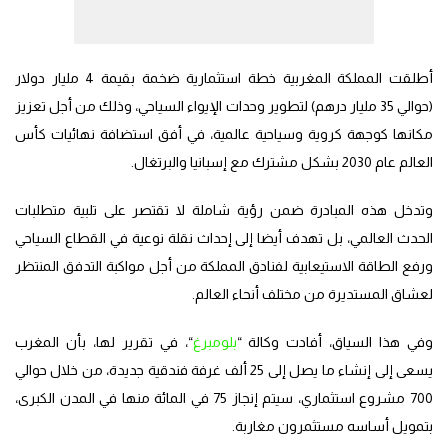
أطلقت المملكة المغربية خطة استثمارية ضخمة بقيمة 4 مليار دولار
(حوالي 35 مليار درهم) لتطوير وحدات الإيواء السياحي، وذلك من أجل تعزيز
مكانها كوجهة كروية وسياحية عالمية، في أفق استضافة نهائيات كأس
العالم عام 2030 بشكل مشترك مع إسبانيا والبرتغال.
وتدخل هذه المبادرة ضمن رؤية شاملة لا تقتصر على تلبية متطلبات
الحدث العالمي، بل تهدف أيضا إلى إحداث نقلة نوعية في القطاع السياحي
ورفع الطاقة الاستيعابية لفنادق المملكة من أجل مواكبة التدفق المنتظر
لعشاق المستديرة من مختلف أنحاء العالم.
وفي هذا السياق، أفادت وكالة “
بلومبرغ
“، في تقرير لها، بأن المغرب
يسعى إلى إنشاء ما يصل إلى 25 ألف غرفة فندقية جديدة، من خلال حوالي
700 مشروع استثماري، سيتم إنجاز 75 في المائة منها في المدن الكبرى،
بتمويل أساسه مستثمرون مغاربة.