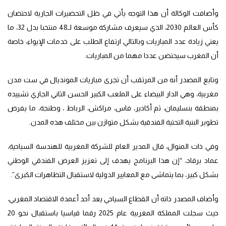
وأضافت الوكالة أن هذا التوجه يأتي في ظل التحضيرات الجارية لاحتضان
كأس العالم 2030، الذي سيعرف مشاركة موسعة لـ48 منتخبا بدل 32، ما
يعني زيادة عدد المباريات وبالتالي ارتفاع الطلب على خدمات الإيواء، خاصة
أن المغرب سيحتضن عددا مهما من المباريات.
وتابع المصدر أنه من المرتقب أن تجرى مباريات المونديال في ست مدن
مغربية، وهي الدار البيضاء على الملعب الكبير الحسن الثاني الجاري تشييده
بمنطقة بنسليمان، ثم أكادير، فاس، مراكش، الرباط ، وطنجة، ما يفرض
تطوير البنية التحتية الفندقية بشكل متوازن بين مختلف هذه المدن.
وفي ذات المنوال، قال المدير العام للشركة المغربية للهندسة السياحية،
عماد برقاد، “إن هذا البرنامج يهدف إلى تعزيز العرض الفندقي الوطني
بشكل كبير، بما يتماشى مع المعايير الدولية لاستقبال التظاهرات الكبرى”.
وأضاف المصدر ذاته أن القطاع السياحي يعد أحد أعمدة الاقتصاد المغربي،
حيث سجلت المملكة المغربية عام 2025 رقما قياسيا باستقبال نحو 20