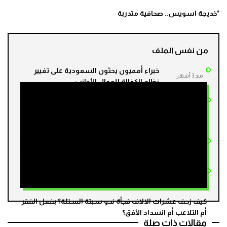
*خديجة اسويس.. صحافية متدربة
من نفس الملف
خبراء أمميون يحثون السعودية على تغيير
مند 3 أشهر
نظام الكفالة للعمال الأجانب
استعدادا لمونديال 2030.. المغرب وإسبانيا
والبرتغال يوقعون خطة عمل ثلاثية في مجال
مند 4 أشهر
التعاون العدلي
اجتماع لفريق العمل المغربي-الفرنسي في أفق
مند 4 أشهر
تنظيم كأس العالم 2030
لاكورونيا الإسبانية تنسحب من سباق
مند 5 أشهر
استضافة مونديال 2030
كيف زحف عشرات الالاف فجأة نحو سبتة المحتلة؟ بفعل الفقر
أم التلاعب أم انسداد الأفق؟
مقالات ذات صلة