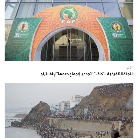
دولي
اللجنة التنفيذية لـ”كاف” “تجدد بالإجماع دعمها” لإنفانتينو