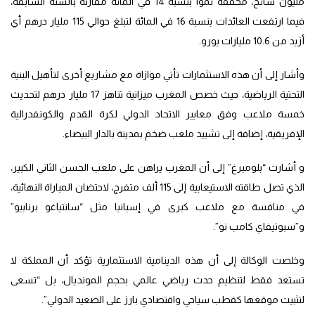
مليون سائح، محققة نموا بنسبة 14 في المائة مقارنة بالسنة السابقة،
فيما ارتفعت العائدات بنسبة 16 في المائة لتبلغ حوالي 115 مليار درهم أي
أزيد من 10.6 مليارات يورو.
وأشار إلى أن هذه الاستثمارات تأتي موازاة مع مشاريع أخرى لتأهيل البنية
التحتية الرياضية، حيث خصص المغرب ميزانية تناهز 17 مليار درهم لتحديث
خمسة ملاعب وفق معايير الاتحاد الدولي لكرة القدم والكونفدرالية
الإفريقية، إضافة إلى تشييد ملعب ضخم بمدينة بالدار البيضاء.
و أشارت “بلومبرغ” إلى أن المغرب يراهن على ملعب الحسن الثاني الكبير،
الذي تصل طاقته الاستيعابية إلى 115 ألف متفرج، لاحتضان المباراة النهائية،
في منافسة مع ملاعب كبرى في إسبانيا مثل “سانتياغو برنابيو”
و”سبوتيفاي كامب نو”.
وخلصت الوكالة إلى أن هذه الدينامية الاستثمارية تؤكد أن المملكة لا
تستعد فقط لتنظيم حدث رياضي عالمي بحجم المونديال، بل “تسعى
لتثبيت موقعها كقطب سياحي واقتصادي بارز على الصعيد الدولي”.