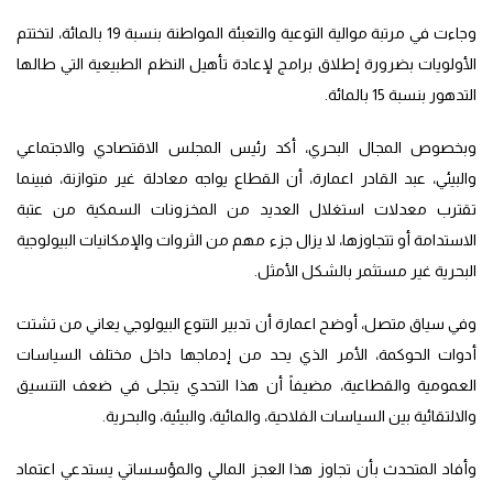
وجاءت في مرتبة موالية التوعية والتعبئة المواطنة بنسبة 19 بالمائة، لتختتم
الأولويات بضرورة إطلاق برامج لإعادة تأهيل النظم الطبيعية التي طالها
التدهور بنسبة 15 بالمائة.
وبخصوص المجال البحري، أكد رئيس المجلس الاقتصادي والاجتماعي
والبيئي، عبد القادر اعمارة، أن القطاع يواجه معادلة غير متوازنة، فبينما
تقترب معدلات استغلال العديد من المخزونات السمكية من عتبة
الاستدامة أو تتجاوزها، لا يزال جزء مهم من الثروات والإمكانيات البيولوجية
البحرية غير مستثمر بالشكل الأمثل.
وفي سياق متصل، أوضح اعمارة أن تدبير التنوع البيولوجي يعاني من تشتت
أدوات الحوكمة، الأمر الذي يحد من إدماجها داخل مختلف السياسات
العمومية والقطاعية، مضيفاً أن هذا التحدي يتجلى في ضعف التنسيق
والالتقائية بين السياسات الفلاحية، والمائية، والبيئية، والبحرية.
وأفاد المتحدث بأن تجاوز هذا العجز المالي والمؤسساتي يستدعي اعتماد