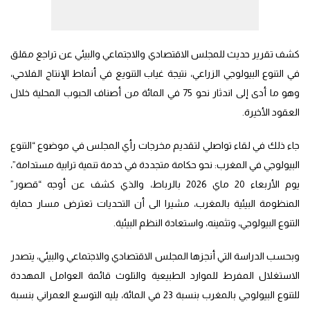
كشف تقرير حديث للمجلس الاقتصادي والاجتماعي والبيئي عن تراجع مقلق
في التنوع البيولوجي الزراعي، نتيجة غياب التنويع في أنماط الإنتاج الفلاحي،
وهو ما أدى إلى اندثار نحو 75 في المائة من أصناف الحبوب المحلية خلال
العقود الأخيرة.
جاء ذلك في لقاء تواصلي لتقديم مخرجات رأي المجلس في موضوع “التنوع
البيولوجي في المغرب: نحو حكامة متجددة في خدمة تنمية ترابية مستدامة”،
يوم الأربعاء 20 ماي 2026 بالرباط، والذي كشف عن أوجه “قصور”
المنظومة البيئية بالمغرب، مشيرا الى أن التحديات تعترض مسار حماية
التنوع البيولوجي، وتثمينه، واستعادة النظم البيئية.
وبحسب الدراسة التي أنجزها المجلس الاقتصادي والاجتماعي والبيئي، يتصدر
الاستغلال المفرط للموارد الطبيعية والتلوث قائمة العوامل المهددة
للتنوع البيولوجي بالمغرب بنسبة 23 في المائة، يليه التوسع العمراني بنسبة