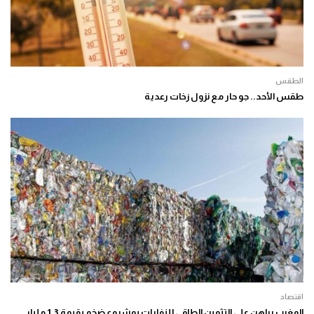
الطقس
طقس الأحد.. جو حار مع نزول زخات رعدية
اقتصاد
المغرب يراهن على التثمين الطاقي للنفايات بمشروع ضخم بقيمة 1,3 مليار