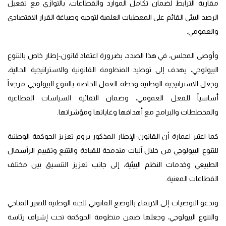
مقاربة الترابط لضمان تكامل الموارد والقطاعات، بالتوازي مع تفعيل
الرصد البيئي القائم على المعطيات العلمية لتوجيه وصياغة القرار الاقتصادي
والعمومي.
وأوصى المجلس، في هذا الصدد، بضرورة اعتماد قانون-إطار خاص بالتنوع
البيولوجي، يهدف إلى توطيد المنظومة القانونية والاستراتيجية الحالية،
وجعل الاستراتيجية الوطنية وخطة العمل الخاصة بالتنوع البيولوجي مرجعاً
أساسياً للفعل العمومي، وضمان التقائية السياسات القطاعية
والمخططات والبرامج مع أهدافها وغاياتها ومؤشراتها.
كما اعتبر اعمارة أن القانون-الإطار المذكور يروم تعزيز الحوكمة الوطنية
للتنوع البيولوجي من خلال آليات مندمجة للقيادة والتتبع وتقييم الرأسمال
الطبيعي وخدمات النظم البيئية، إلى جانب تعزيز التنسيق بين مختلف
القطاعات المعنية.
وتدعو التوصيات إلى الارتقاء بالوضع القانوني للجنة الوطنية للتغير المناخي
والتنوع البيولوجي، وجعلها ضمن منظومة الحوكمة تحت إشراف رئاسة