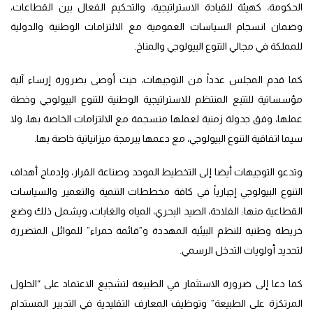
الحكومة، كهيئة للقيادة الاستراتيجية، والتحكيم الفعال بين القطاعات،
وضمان انسجام السياسات العمومية مع الالتزامات الوطنية والدولية
للمملكة في مجالي التنوع البيولوجي والمناخ.
كما قدم المجلس عدداً من التوجيهات، حيث أوصى بضرورة إرساء آلية
مؤسساتية للتتبع المنتظم للاستراتيجية الوطنية للتنوع البيولوجي وخطة
عملها، وفق جدولة زمنية لعملها منسجمة مع الالتزامات الخاصة بها، ولا
سيما اتفاقية التنوع البيولوجي، مع دعمها ببرمجة ميزانياتية خاصة بها.
وتدعو التوجيهات أيضا إلى التخطيط الموحد وصناعة القرار، وإدماج أهداف
التنوع البيولوجي إجبارياً في كافة مخططات التنمية والتعمير والسياسات
القطاعية منها: الفلاحة، الصيد البحري، المياه والغابات، ويشمل ذلك وضع
خريطة وطنية للنظم البيئية المهددة و”قائمة حمراء” للموائل المتضررة
لتحديد أولويات التدخل الرسمي.
كما دعا إلى ضرورة الاستثمار في الطبيعة لتشجيع الاعتماد على “الحلول
المرتكزة على الطبيعة” وتوظيف المعارف التقليدية في التدبير المستدام