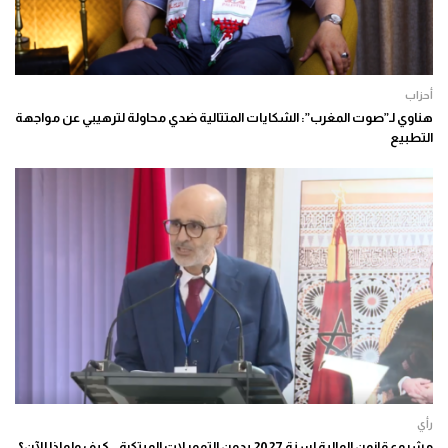
أحزاب
هناوي لـ”صوت المغرب”: الشكايات المتتالية ضدي محاولة لترهيبي عن مواجهة
التطبيع
رأي
مشروع قانون المالية لسنة 2027 بدون التمويلات المبتكرة.. كيف ولماذا الآن؟