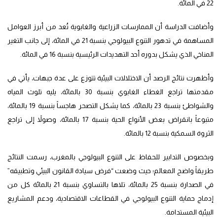
22 في المائة.
وأضافت الدراسة أن الممارسات الزراعية والغابوية تُعد من أبرز العوامل
المساهمة في تدهور التنوع البيولوجي بنسبة 21 في المائة، إلى جانب التغير
المناخي الذي يشكل بدوره أحد التهديدات الرئيسية بنسبة 16 في المائة.
وأظهرت نتائج الرصد أن الاختلالات البيئية تتوزع على عدة جبهات، يأتي في
مقدمتها تراجع الغطاء الغابوي بنسبة 30 بالمائة، يليه تلوث المياه
والشواطئ بنسبة 23 بالمائة، كما يشكل التصحر هاجساً بنسبة 19 بالمائة،
متبوعاً بانقراض بعض الأنواع الحية بنسبة 17 بالمائة، وصولاً إلى تراجع
الثروة السمكية بنسبة 12 بالمائة.
وبخصوص التدابير للحفاظ على التنوع البيولوجي بالمغرب، رسمت النتائج
طريقاً واضح المعالم؛ حيث وضعت “فرض سيادة القانون البيئي وتطبيقه”
في الصدارة بنسبة 25 بالمائة، تلاها بالتساوي بنسبة 21 بالمائة كل من
إدماج حماية التنوع البيولوجي في القطاعات الاقتصادية، ودعم المشاريع
البيئية المستدامة.