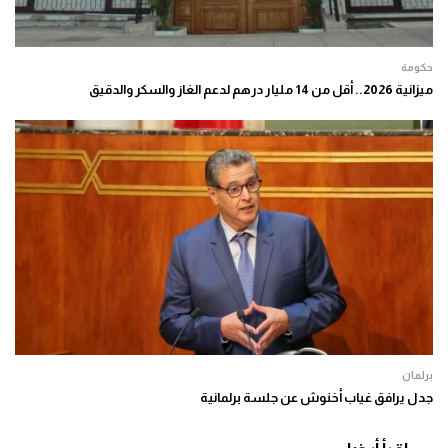
حكومة
ميزانية 2026.. أقل من 14 مليار درهم لدعم الغاز والسكر والدقيق
برلمان
جدل يرافق غياب أخنوش عن جلسة برلمانية