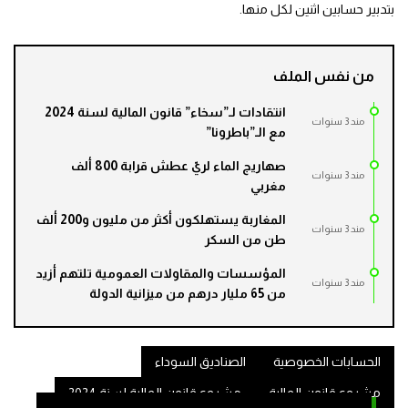
بتدبير حسابين اثنين لكل منها.
من نفس الملف
انتقادات لـ”سخاء” قانون المالية لسنة 2024
مند 3 سنوات
مع الـ”باطرونا”
صهاريج الماء لريّ عطش قرابة 800 ألف
مند 3 سنوات
مغربي
المغاربة يستهلكون أكثر من مليون و200 ألف
مند 3 سنوات
طن من السكر
المؤسسات والمقاولات العمومية تلتهم أزيد
مند 3 سنوات
من 65 مليار درهم من ميزانية الدولة
الحسابات الخصوصية
الصناديق السوداء
مشروع قانون المالية
مشروع قانون المالية لسنة 2024