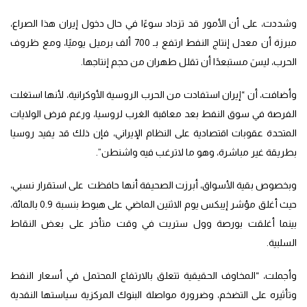
وشددت، على أن الأمور قد تزداد سوءًا في حال دخول إيران هذا الصراع،
مبرزة أن معدل إنتاج النفط ارتفع بـ 700 ألف برميل يوميًا، ومع ظروف
الحرب، ليسَ مستبعدًا أن تقلل طهران من حجم إنتاجها.
وأضافت، أن “إيران استفادت من الحرب الروسية الأوكرانية، لأنها استغلت
الفرصة في سوق النفط بعد معاقبة الغرب لروسيا، ورغم فرض الولايات
المتحدة عقوبات اقتصادية على النظام الإيراني، فإن ذلك قد يفيد روسيا
بطريقة غير مباشرة، وهو ما لاترغب فيه واشنطن”.
وبخصوص بقية الأسواق، أبرزت الصحيفة أنها حافظت على استقرار نسبي،
حيث أغلق مؤشر إيبكس يوم الاثنين الماضي على هبوط بنسبة 0.9 بالمائة،
بينما أغلقت بورصة وول ستريت في وقت متأخر على بعض النقاط
السلبية.
وأجملت، “المخاوف الحقيقية تتعلق بالارتفاع المحتمل في أسعار النفط
وتأثيره على التضخم، وضرورة مواصلة البنوك المركزية سياستها النقدية