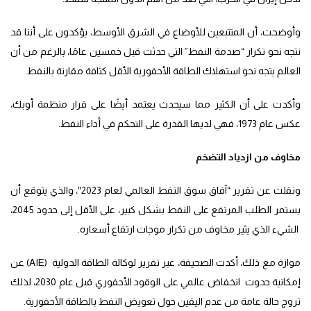
وأوضحت، أن المتتبعين للأوضاع في الشرق الأوسط، يؤكدون على أننا قد
نتجه نحو تكرار “صدمة النفط” التي حدثت قبل خمسين عامًا، بالرغم من أن
العالم يتجه نحو استهلاك الطاقة الأحفورية الأقل كثافة مقارنة بالنفط.
وأكدت على أن الكثير مما سيحدث يعتمد أيضًا على قرار منظمة أوبك،
عكس عام 1973، فهي لديها القدرة على التحكم في أداء النفط.
مخاوف من ازدياد التضخم
ونقلت عن تقرير “آفاق سوق النفط العالمي لعام 2023″، والذي يتوقع أن
يستمر الطلب المرتفع على النفط بشكل كبير، على الأقل إلى حدود 2045،
الشيء الذي يثير مخاوف من تكرار موجات ارتفاع أسعاره.
موازة مع ذلك، أكدت الصحيفة، عبر تقرير لوكالة الطاقة الدولية (AIE) عن
إمكانية حدوث انخفاض عالمي على الوقود الأحفوري قبل عام 2030، لذلك
تروج حالة عامة من عدم اليقين حول تعويض النفط بالطاقة الأحفورية.