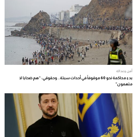
أمن وعدالة
بدء محاكمة نحو 60 موقوفاً في أحداث سبتة.. وحقوقي: “هم ضحايا لا
متهمون”