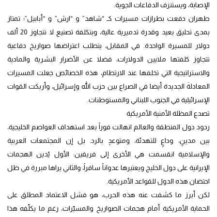
الإصابة، ويستنزف الدفاعات الجوية.
طهران دفعت بطرازات مسيرات كـ “شاهد” و “ارش” و “أبابيل”؛ تمتاز
بمدى تحليق بعيد وقدرة تدميرية عالية، وبتكلفة تصنيع لا تتجاوز 20 ألف
دولار للمسيرة الواحدة. في المقابل، يتطلب اعتراضها صواريخ دفاعية
تتجاوز كلفتها ملايين الدولارات، فضلا عن الأضرار البشرية والمادية
والاستراتيجية التي تخلفها عند الارتطام، هذه الخصائص جعلت المسيرات
المعادلةَ الجديدة أيضا في الصراع بين حزب الله وإسرائيل، وأربكت القوات
الإسرائيلية في الجنوب اللبناني والمستوطنات.
تصدع المظلة الأمنية الأمريكية
ردود دول المنطقة والعالم انهالت فوراً بعد استهداف العواصم الخليجية،
بين مدينٍ، وداعٍ للتهدئة، ومتوعدٍ بالرد. بل إن المجتمعات العربية
والإسلامية انقسمت هي الأخرى إلى فريقين: الأول يُدين الهجمات
الإيرانية على دول الخليج ويعتبرها عدواناً سافراً، والثاني يراها مبررة في ظل
احتضان هذه الدول للقواعد الأمريكية.
لكن أبرز ما كشفت عنه هذه الحرب، هو فشل الاعتماد المطلق على
الحماية الأمريكية أمام هجمات الصواريخ والمسيّرات، رغم ما يكلّفه هذا