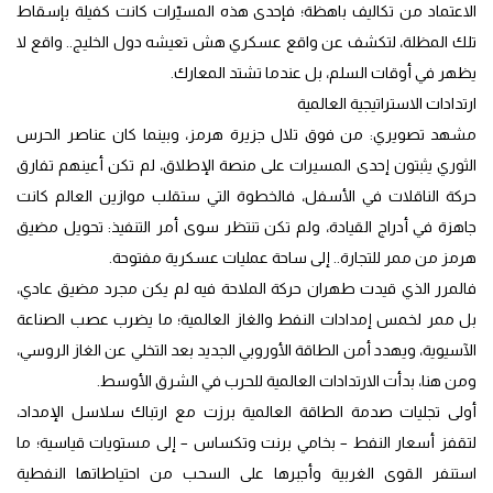
الاعتماد من تكاليف باهظة؛ فإحدى هذه المسيّرات كانت كفيلة بإسقاط
تلك المظلة، لتكشف عن واقع عسكري هش تعيشه دول الخليج.. واقع لا
يظهر في أوقات السلم، بل عندما تشتد المعارك.
ارتدادات الاستراتيجية العالمية
مشهد تصويري: من فوق تلال جزيرة هرمز، وبينما كان عناصر الحرس
الثوري يثبتون إحدى المسيرات على منصة الإطلاق، لم تكن أعينهم تفارق
حركة الناقلات في الأسفل، فالخطوة التي ستقلب موازين العالم كانت
جاهزة في أدراج القيادة، ولم تكن تنتظر سوى أمر التنفيذ: تحويل مضيق
هرمز من ممر للتجارة.. إلى ساحة عمليات عسكرية مفتوحة.
فالمرر الذي قيدت طهران حركة الملاحة فيه لم يكن مجرد مضيق عادي،
بل ممر لخمس إمدادات النفط والغاز العالمية؛ ما يضرب عصب الصناعة
الآسيوية، ويهدد أمن الطاقة الأوروبي الجديد بعد التخلي عن الغاز الروسي،
ومن هنا، بدأت الارتدادات العالمية للحرب في الشرق الأوسط.
أولى تجليات صدمة الطاقة العالمية برزت مع ارتباك سلاسل الإمداد،
لتقفز أسعار النفط – بخامي برنت وتكساس – إلى مستويات قياسية؛ ما
استنفر القوى الغربية وأجبرها على السحب من احتياطاتها النفطية