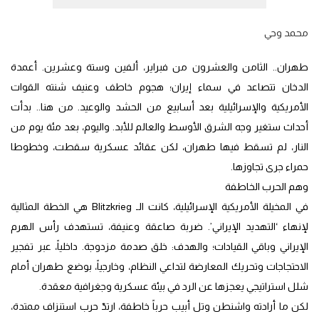
محمد وحي
طهران.. الثامن والعشرون من فبراير، ألفين وستة وعشرين. أعمدة
الدخان تتصاعد في سماء إيران؛ هجوم خاطف وعنيف شنته القوات
الأمريكية والإسرائيلية بعد أسابيع من الحشد والوعيد. من هنا.. بدأت
أحداث ستغير وجه الشرق الأوسط والعالم للأبد. واليوم، بعد مئة يوم من
النار، لم تسقط فيها طهران، لكن عقائد عسكرية سقطت، وخطوطا
حمراء جرى تجاوزها.
وهم الحرب الخاطفة
في المخيلة الأمريكية الإسرائيلية، كانت الـ Blitzkrieg هي الخطة المثالية
لإنهاء ‘التهديد الإيراني’. ضربة صاعقة وعنيفة، تستهدف رأس الهرم
الإيراني وباقي القيادات؛ والهدف: خلق صدمة مزدوجة. داخلياً، عبر تفجير
الاحتجاجات وتحريك المعارضة لتداعي النظام، وخارجياً، بوضع طهران أمام
شلل استراتيجي يعجزها عن الرد في بيئة عسكرية وجغرافية معقدة.
لكن ما أرادته واشنطن وتل أبيب حرباً خاطفة، ارتدّ حرب استنزاف ممتدة،