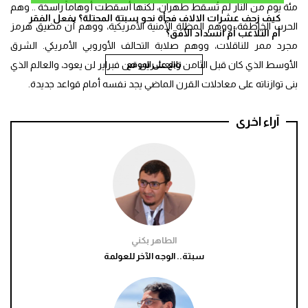
مئة يوم من النار لم تُسقط طهران، لكنها أسقطت أوهاماً راسخة .. وهم
كيف زحف عشرات الالاف فجأة نحو سبتة المحتلة؟ بفعل الفقر
الحرب الخاطفة، ووهم المظلة الأمنية الأمريكية، ووهم أن مضيق هرمز
أم التلاعب أم انسداد الأفق؟
مجرد ممر للناقلات، ووهم صلابة التحالف الأوروبي الأمريكي. الشرق
الأوسط الذي كان قبل الثامن والعشرين من فبراير لن يعود، والعالم الذي
تابع على الموقع
بنى توازناته على معادلات القرن الماضي يجد نفسه أمام قواعد جديدة.
آراء اخرى
الطاهر بكني
سبتة.. الوجه الآخر للعولمة