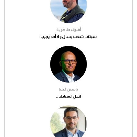
أشرف طاهرية
سبتة… شعب يسأل ولا أحد يجيب
ياسين اعليا
لنحل المعادلة…