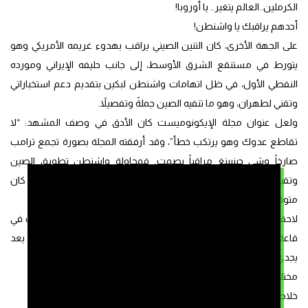
الكرملين..العالم يتغير.. يا أوروبا!
أحدهم يراقبك يا واشنطن!
على الجهة الأخرى، كان التنين الصيني يراقب بهدوء غريمه الأمريكي وهو
يتورط في مستنقع الشرق الأوسط، إلى جانب حليفه الإيراني ومورده
النفطي الأول، في ظل اتهامات واشنطن لبكين بتقديم دعم استخباراتي
وتقني لطهران، وهو ما تنفيه الصين جملةً وتفصيلاً.
ولعل عنوان مجلة الإيكونوميست كان الأدق في وصف المشهد: “لا
تقاطع عدوك وهو يرتكب خطأ”، وقد أرفقته المجلة بصورة تجمع ترامب
صارخاً وشي جينبينغ مراقباً بصمت. فمحاولة واشنطن تطويق الصين
وتقييد إمداداتها النفطية باتت تتآكل مع الوقت، دون أن تُفضي إلى ما كان
متوقعا.
لاحقاً، توجّه ترامب إلى بكين في زيارة لم تعد تحتمل التأجيل، ليكتشف في
قاعة الشعب الكبرى أن الضغط على الصين بالأدوات التقليدية لم يعد
يجدي، فبكين تلعب بمنطق
مختلف وأفق أبعد.
خلاصة مئوية الحرب