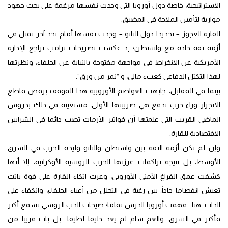
الاستراتيجية، خاصة دول أوروبا التي وجدت نفسها مرغمة على بحث جهود
موازية لتأمين الملاحة في المضيق.
القارة العجوز – تحديدا دول الناتو – وجدت نفسها أمام تحد آخر تمثل في
أزمة ثقة حادة مع واشنطن؛ إذ عكست تصريحات ترامب تراجع الإدارة
الأمريكية عن الانخراط في مواجهة مفتوحة بالنيابة عن الحلفاء، ونظرتها
لهذا التكتل الدفاعي كعبء مالي، و “نمر من ورق”.
بينما في المقابل، جابهت العواصم الأوروبية هذا الموقف برفض قاطع
الانجرار وراء حرب تدفع هي ضريبتها الأولى، مستعينة في ذلك بدروس
الماضي القريب التي علمتها أن فواتير الأزمات تصب دائما في الشرايين
الاقتصادية للقارة.
وإن لم تكن أزمة الثقة بين واشنطن والناتو وليدة الحرب في الشرق
الأوسط، بل نتيجة تراكمات عززتها الحرب الروسية الأوكرانية، إلا أنها
كشفت عمق الفراغ الأمني الأوروبي، وعرت اتكاء القارة على قوة باتت
تعيش انفصاما حاداً؛ بين رغبة في التحلل من أعباء الحلفاء، وانكفاء على
الذات. هنا.. فهمت أوروبا الدرس تماما؛ صيحات الدب الروسي تسمع أكثر
فأكثر في الشرق، والعم سام لم يعد حليفا لطيفا.. بل بات قريبا من