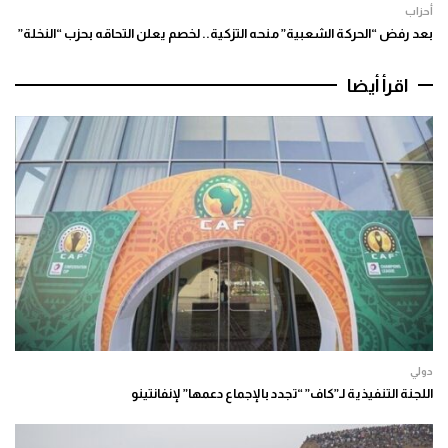
أحزاب
بعد رفض “الحركة الشعبية” منحه التزكية.. لخصم يعلن التحاقه بحزب “النخلة”
اقرأ أيضا
دولي
اللجنة التنفيذية لـ”كاف” “تجدد بالإجماع دعمها” لإنفانتينو