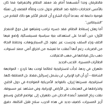
فالطرفان وجدا أنفسهما أمام بلد معقد النظام والجغرافيا؛ فما كان
بالأمس احتجاجات داخلية ضد النظام، تحول تحت وطأة القصف إلى تعبئة
قومية داعمة له، بعدما أدرك الشارع أن الخطر الأكبر هو ذاك القادم من
“الشيطانين”.
أما رهان إسقاط النظام، فقد خسره ترامب ونتنياهو قبل دويّ الانفجار
الأول؛ حين أقدما على استهداف بنية سياسية فسيفسائية، وُضع فيها
الخلف وراء السلف، ودرست عبر عقود كل السيناريوهات، وخطط النجاة
من الضربات، رغم أنها أغفلت ما تعيشه من اختراق أمني ممتد لسنوات،
ذهب بكل قياداتها في مهب الاغتيالات.
الطائرات المسيرة.. اللاعب الجديد
طهران في ردها، لجأت لاستراتيجية لطالما لوحت بها كردع – المواجهة
الشاملة – أي أن الرد الإيراني، لن يشمل إسرائيل فقط، بل المنطقة كلها،
استراتيجية، فسرتها إيران، بالقواعد الأمريكية المتواجدة في دول الخليج،
وانخراطها في الهجمات على الأراضي الإيرانية، وفي مشاهد غير مسبوقة،
نقلت رياح التصعيد أعمدة الدخان من طهران، إلى عواصم الخليج، وسمع
أزيز المسيرات، كضيف جديد في هذه الحرب، سلاح قليل التكلفة، دقيق