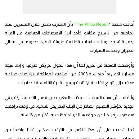
أفادت منصة “
The Africa Report
” بأن المغرب تمكن خلال العشرين سنة
الماضية من ترسيخ مكانته كأحد أبرز الاقتصادات الصناعية في القارة
الإفريقية، مدعوما بسياسات قطاعية طويلة المدى خصوصا في مجالي
الطيران وصناعة السيارات.
وأوضحت المنصة في تقرير لها أن هذا التحول لم يكن ظرفيا، و إنما نتيجة
مسار تراكمي بدأ منذ سنة 2005، حين أطلقت المملكة استراتيجيات صناعية
هدفت إلى تنويع القاعدة الإنتاجية ورفع القدرة التنافسية للصادرات.
وأضافت أن هذه السياسات مكنت المغرب من تصدر التصنيف الإفريقي
الجديد لمؤشر التصنيع الصادر عن البنك الإفريقي للتنمية، في وقت تراجعت
فيه جنوب إفريقيا عن موقعها الذي احتفظت به لأكثر من 15 سنة.
كما شددت على أن هذا التغيير في الترتيب يعكس تباينا واضحا بين
مسارين، مسار مغربي يقوم على الاستمرارية والتحديث، ومسار جنوب