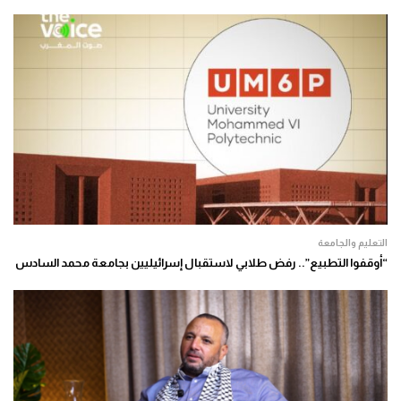
التعليم والجامعة
“أوقفوا التطبيع”.. رفض طلابي لاستقبال إسرائيليين بجامعة محمد السادس