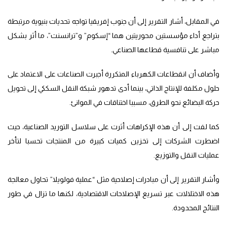
في المقابل، أشار التقرير إلى أن جنوب إفريقيا تواجه تحديات بنيوية مرتبطة
بتراجع أداء مؤسستين محوريتين هما “إسكوم” و”ترانسنت”، ما أثر بشكل
مباشر على تنافسية قطاعها الصناعي.
وأضاف أن انقطاعات الكهرباء المتكررة أجبرت الصناعات على الاعتماد على
حلول مكلفة للإنتاج الذاتي، بينما أدى تدهور شبكة النقل السككي إلى تحويل
حركة البضائع نحو الطرق، مسببا اختناقات في الموانئ.
كما لفت إلى أن هذه الإكراهات أثرت على سلاسل التوريد الصناعية، حيث
اضطرت الشركات إلى تخزين كميات كبيرة من المنتجات تحسبا لتأخر
عمليات النقل والتوزيع.
وأشار التقرير إلى أن مبادرات إصلاحية مثل “عملية فولويلا” تحاول معالجة
هذه الاختلالات عبر تسريع الإصلاحات الاقتصادية، لكنها ما تزال في طور
النتائج المحدودة.