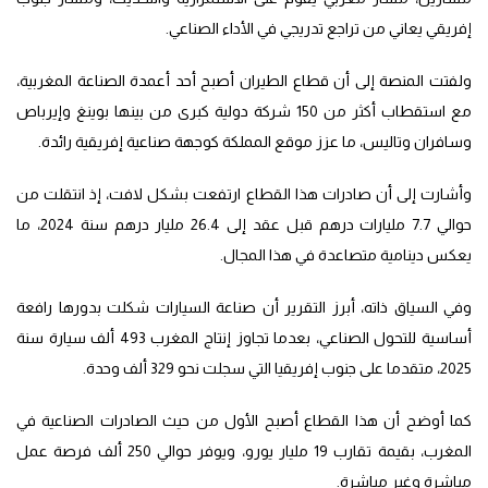
إفريقي يعاني من تراجع تدريجي في الأداء الصناعي.
ولفتت المنصة إلى أن قطاع الطيران أصبح أحد أعمدة الصناعة المغربية،
مع استقطاب أكثر من 150 شركة دولية كبرى من بينها بوينغ وإيرباص
وسافران وتاليس، ما عزز موقع المملكة كوجهة صناعية إفريقية رائدة.
وأشارت إلى أن صادرات هذا القطاع ارتفعت بشكل لافت، إذ انتقلت من
حوالي 7.7 مليارات درهم قبل عقد إلى 26.4 مليار درهم سنة 2024، ما
يعكس دينامية متصاعدة في هذا المجال.
وفي السياق ذاته، أبرز التقرير أن صناعة السيارات شكلت بدورها رافعة
أساسية للتحول الصناعي، بعدما تجاوز إنتاج المغرب 493 ألف سيارة سنة
2025، متقدما على جنوب إفريقيا التي سجلت نحو 329 ألف وحدة.
كما أوضح أن هذا القطاع أصبح الأول من حيث الصادرات الصناعية في
المغرب، بقيمة تقارب 19 مليار يورو، ويوفر حوالي 250 ألف فرصة عمل
مباشرة وغير مباشرة.