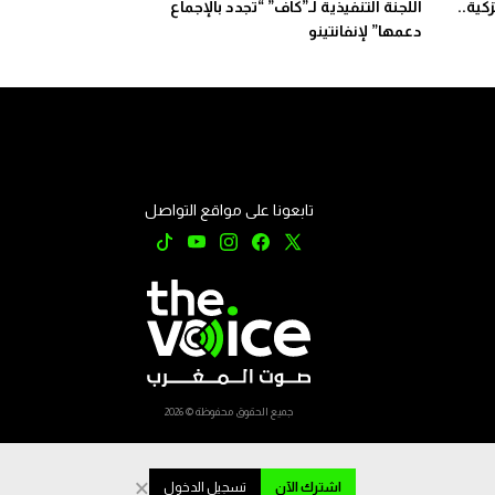
كية..
اللجنة التنفيذية لـ”كاف” “تجدد بالإجماع
دعمها” لإنفانتينو
تابعونا على مواقع التواصل
جميع الحقوق محفوظة © 2026
×
اشترك الآن
تسجيل الدخول