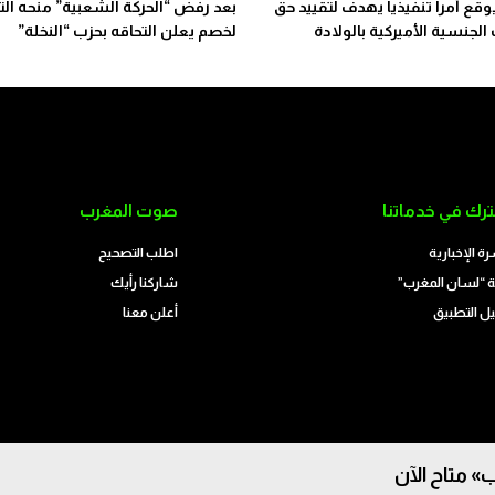
قع أمرا تنفيذيا يهدف لتقييد حق
بعد رفض “الحركة الشعبية” منحه التز
لجنسية الأميركية بالولادة
لخصم يعلن التحاقه بحزب “النخلة”
رك في خدماتنا
صوت المغرب
رة الإخبارية
اطلب التصحيح
 “لسان المغرب”
شاركنا رأيك
ل التطبيق
أعلن معنا
» متاح الآن