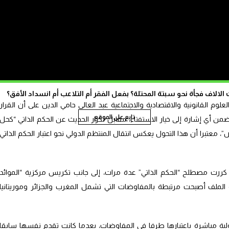
 صياغة نموذج قانوني أو دستوري للحكم الذاتي، وإنما في توفر ثقافة سياسية
حذرا من مخاطر ضعف النخب المحلية وتضارب الولاءات واقتصاد الريع.
 من السلطة والموارد والنفوذ إلى المستوى الترابي، بما يفرض تحديات جديدة
الاف فجأة نحو سبتة المحتلة؟ بفعل الفقر أم التلاعب أم انسداد الأفق؟
علوم القانونية والاقتصادية والاجتماعية عبد العالي حامي الدين على أن القرار
تابع على الموقع
ضمن أي إشارة إلى خيار الاستفتاء، مقابل تكرار الحديث عن الحكم الذاتي “كحل
معتبرا أن هذا التحول يعكس انتقال المنتظم الدولي نحو اعتبار الحكم الذاتي
ررت مصطلح “الحكم الذاتي” عدة مرات، إلى جانب تكريس مركزية “الموائد
 الملف أصبحت مرتبطة بالمفاوضات التي تشمل المغرب والجزائر وموريتانيا
ية مباشرة باعتبارها طرفا في المفاوضات، بعدما كانت تقدم نفسها سابقا