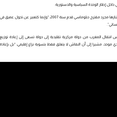
ي داخل إطار الوحدة السياسية والدستورية.
واعتبر أن المبادرة المغربية لا ينبغي فهمها باعتبارها مجرد مقترح دبلوماسي قدم سنة 2007، “وإنما كتعبير عن تحول عميق في
ساتي”.
نتقال المغرب من دولة مركزية تقليدية إلى دولة تسعى إلى إعادة توزيع
 موحد، مشيرا إلى أن النقاش لا يتعلق فقط بتسوية نزاع إقليمي، “بل بإعادة
بقدر ما يعبر عن “ثقة الدولة في ذاتها”، لأن الدول الضعيفة، وفق تعبيره، تخشى
ا هي القادرة على إعادة تنظيم سلطتها الترابية.
ق استقرار مؤسساتي واستمرارية للملكية وإصلاحات دستورية، بخلاف عدد من
ول تعيش أزمات أو هزائم داخلية.
دث على أن دستور 2011 شكل محطة مفصلية في هذا المسار، من خلال تكريسه لمفاهيم “التدبير الحر”
بالمحاسبة”، معتبرا أن الحكم الذاتي يشكل امتدادا متقدما لمنطق الجهوية