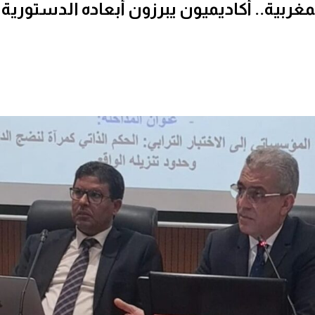
مغربية.. أكاديميون يبرزون أبعاده الدستورية