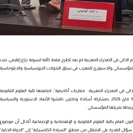
 الذاتي في الصحراء المغربية لم يعد يُطرح فقط كآلية لتسوية نزاع إقليمي، حيث
لمؤسساتي والدستوري للمغرب في سياق التحولات الجيوسياسية والدبلوماسية
ي في الصحراء المغربية.. مقاربات أكاديمية”، احتضنتها كلية العلوم القانونية
والاقتصادية والاجتماعية أكدال اليوم الإثنين 18 ماي 2026، بمشاركة أساتذة وباحثين ناقشوا الأبعاد الدستورية والسياسية
مرتبطة بتنزيلها المؤسساتي .
 العام بكلية العلوم القانونية و الإقتصادية و الإجتماعية أكدال أن موضوع
، سؤال القدرة على الانتقال من منطق “السيادة الكلاسيكية” إلى “الدولة الذكية”