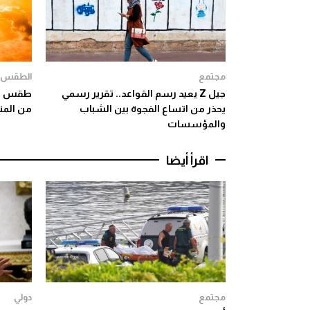
مجتمع
الطقس
جيل Z يعيد رسم القواعد.. تقرير رسمي
طقس الج
يحذر من اتساع الفجوة بين الشباب
من المن
والمؤسسات
اقرأ أيضا
مجتمع
دولي