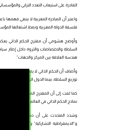
القادرة على استيعاب التعدد الترابي والمؤسسات
فلسفة الدولة المغربية ونمط اشتغالها المؤس
وأوضح هشومي أن مقترح الحكم الذاتي يعكس ا
السلطة والاختصاصات والثروة داخل إطار سيادي
هندسة العلاقة بين المركز والجهات”.
وأضاف أن الحكم الذاتي لا يمثل تنازلا سياسيا 
توزيع السلطة، بينما الدول الواثقة من استقراره
كما لفت إلى أن المقترح المغربي جاء في سيا
نماذج الحكم الذاتي في العالم التي فُرضت على د
وشدد المتح
و”الديمقراطية التشاركية” و”ربط المسؤولية 