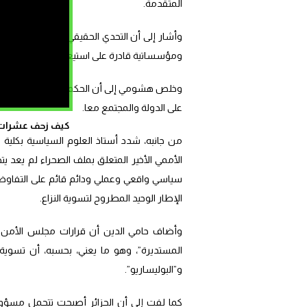
المتقدمة.
وأشار إلى أن التحدي الحقيقي لا يكمن فقط في
ومؤسساتية قادرة على استيعاب هذا النموذج، م
وخلص هشومي إلى أن الحكم الذاتي يعني نقل جزء
على الدولة والمجتمع معا.
كيف زحف عشرات ال
من جانبه، شدد أستاذ العلوم السياسية بكلية ال
الأممي الأخير المتعلق بملف الصحراء لم يعد يت
سياسي واقعي وعملي ودائم قائم على التفاوض”، 
الإطار الوحيد المطروح لتسوية النزاع.
وأضاف حامي الدين أن قرارات مجلس الأمن ك
المستديرة”، وهو ما يعني، بحسبه، أن تسوية
و”البوليساريو”.
كما لفت إلى أن الجزائر أصبحت تتحمل مسؤول