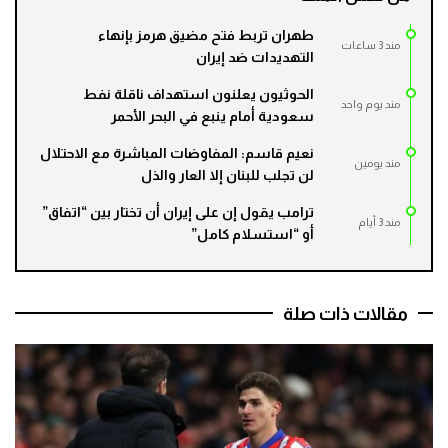
طهران تربط فتح مضيق هرمز بإنهاء
مند 3 ساعات
التهديدات ضد إيران
الحوثيون يعلنون استهداف ناقلة نفط
مند يوم واحد
سعودية أمام ينبع في البحر الأحمر
نعيم قاسم: المفاوضات المباشرة مع الاحتلال
مند يومين
لن تجلب للبنان إلا العار والذل
ترامب يقول إن على إيران أن تختار بين “اتفاق”
مند 3 أيام
أو “استسلام كامل”
مقالات ذات صلة