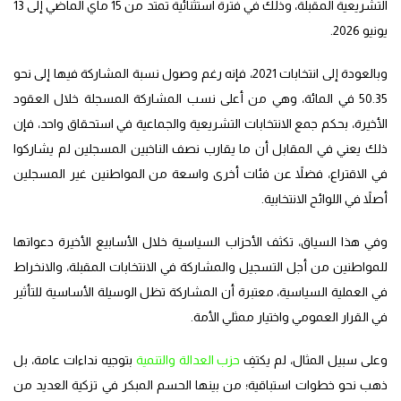
التشريعية المقبلة، وذلك في فترة استثنائية تمتد من 15 ماي الماضي إلى 13
يونيو 2026.
وبالعودة إلى انتخابات 2021، فإنه رغم وصول نسبة المشاركة فيها إلى نحو
50.35 في المائة، وهي من أعلى نسب المشاركة المسجلة خلال العقود
الأخيرة، بحكم جمع الانتخابات التشريعية والجماعية في استحقاق واحد، فإن
ذلك يعني في المقابل أن ما يقارب نصف الناخبين المسجلين لم يشاركوا
في الاقتراع، فضلاً عن فئات أخرى واسعة من المواطنين غير المسجلين
أصلاً في اللوائح الانتخابية.
وفي هذا السياق، تكثف الأحزاب السياسية خلال الأسابيع الأخيرة دعواتها
للمواطنين من أجل التسجيل والمشاركة في الانتخابات المقبلة، والانخراط
في العملية السياسية، معتبرة أن المشاركة تظل الوسيلة الأساسية للتأثير
في القرار العمومي واختيار ممثلي الأمة.
وعلى سبيل المثال، لم يكتفِ
حزب العدالة والتنمية
بتوجيه نداءات عامة، بل
ذهب نحو خطوات استباقية؛ من بينها الحسم المبكر في تزكية العديد من