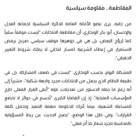
المقاطعة..
مقاومة سياسي
ة
من جانبه، يرى عضو الأمانة العامة للدائرة السياسية لجماعة العدل
والإحسان، أبو بكر الونخاري، أن مقاطعة الانتخابات “ليست موقفاً سلبياً
كما يُروَّج البعض، بل هي في جوهرها موقف سياسي صريح يرفض
الاستمرار في إعطاء الشرعية لمسار انتخابي لا يملك شروط التغيير
الحقيقي”.
المشكلة اليوم، بحسب الونخاري، “ليست في ضعف المشاركة، بل في
طبيعة النظام الذي يجعل من الانتخابات مجرد واجهة شكلية”، مشيراً إلى
أنه رغم ما حمله الدستور من تعديلات، فإنه “أبقى القرار الفعلي خارج
المؤسسات المنتخبة”. إذ إن القضايا الكبرى “تُحسم في دوائر لا تخضع
للمساءلة الشعبية، بينما تُترك للحكومة مهمة التنفيذ وتحمل كلفة
القرارات”. وفي ظل هذا الوضع، “يصبح الحديث عن ربط المسؤولية
بالمحاسبة مجرد شعار بلا أثر فعلي”.