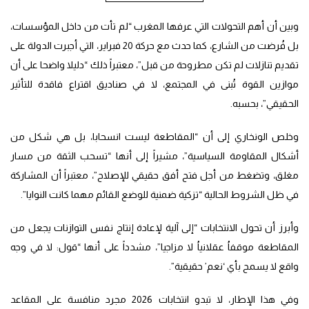
وبين أن أهم التحولات التي عرفها المغرب “لم تأت من داخل المؤسسات،
بل فُرضت من الشارع، كما حدث مع حركة 20 فبراير، التي أجبرت الدولة على
تقديم تنازلات لم تكن مطروحة من قبل”، معتبراً ذلك “دليلا واضحا على أن
موازين القوة تُبنى في المجتمع، لا في صناديق اقتراع فاقدة للتأثير
الحقيقي”، بحسبه.
وخلص الونخاري إلى أن “المقاطعة ليست انسحابا، بل هي شكل من
أشكال المقاومة السياسية”، مشيراً إلى أنها “تسحب الثقة من مسار
مغلق، وتضغط من أجل فتح أفق حقيقي للإصلاح”، معتبراً أن المشاركة
في ظل الشروط الحالية “تزكية ضمنية للوضع القائم مهما كانت النوايا”.
وأبرز أن تحول الانتخابات “إلى آلية لإعادة إنتاج نفس التوازنات يجعل من
المقاطعة موقفاُ عقلانياُ لا مزاجيا”، مشدداً على أنها “قول: لا في وجه
واقع لا يسمح بأي ‘نعم’ حقيقية”.
وفي هذا الإطار، لا تبدو انتخابات 2026 مجرد منافسة على المقاعد