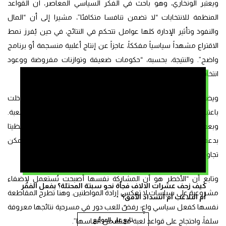
ويعتبر الونخاري، وهو باحث في الفكر السياسي المعاصر، أن القواعد
المنظمة للانتخابات “لا تضمن تنافسا متكافئا”، مشيرا إلى أن “المال
والنفوذ وتأثير الإدارة كلها عوامل تتحكم في النتائج، في حين يُفرز نمط
الاقتراع مشهداً سياسياً مفككاً، عاجزاً عن إنتاج أغلبية منسجمة أو برنامج
واضح”. والنتيجة، بحسبه، “حكومات ضعيفة وتوازنات مفروضة ووعود
انتخابية سرعان ما تُنسى”.
ويضيف أن “التجربة تؤكد ذلك بوضوح. حكومة عبد الرحمن اليوسفي دخلت
باعتبارها مدخلا لإصلاح سياسي، لكنها انتهت دون أن تغيّر قواعد اللعبة.
وبعدها جاءت حكومتا عبد الإله بنكيران وسعد الدين العثماني، اللتان حظيتا
بدعم انتخابي مهم، ومع ذلك وجدتا نفسيهما محكومتين بسقف لا يمكن
تجاوزه، وتم خلالهما تمرير قرارات كبرى خارج منطق الاختيار الشعبي”.
وتابع أن “الأخطر هو أن المشاركة نفسها أصبحت تُستعمل لإضفاء
كيف زحف عشرات الالاف فجأة نحو سبتة المحتلة؟ بفعل الفقر
مشروعية على سياسات لا تعكس إرادة المواطنين. وهنا تطرح المقاطعة
أم التلاعب أم انسداد الأفق؟
نفسها كفعل سياسي واعٍ؛ رفضٌ للعب دور في مسرحية نتائجها معروفة
تابع على الموقع
سلفاً، واحتجاج على قواعد لعبة مختلة من أساسها”.