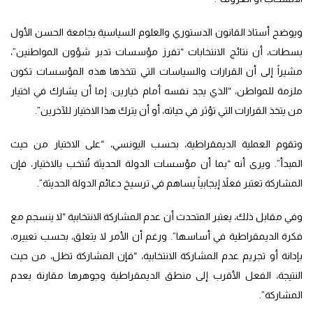
ويوضح أستاذ القانون الدستوري والعلوم السياسية بجامعة الحسن الأول
بسطات، أن نتائج الانتخابات “تفرز مؤسسات تدبر شؤون المواطنين”،
مشيراً إلى أن القرارات والسياسات التي تتخذها هذه المؤسسات تكون
ملزمة للمواطن، “الذي يجد نفسه أمام خيارين: إما أن يشارك في اختيار
من يتخذ القرارات التي تؤثر في حياته، أو أن يترك هذا الاختيار للآخرين”.
وتقوم العملية الديمقراطية، بحسب اليونسي، “على الاختيار من حيث
المبدأ”. ويرى أنه “بما أن مؤسسات الدولة الحديثة تُنتخب بالاختيار، فإن
المشاركة تعتبر فعلاً إيجابياً يساهم في ترسيخ دعائم الدولة الحديثة”.
وفي مقابل ذلك، يعتبر المتحدث أن عدم المشاركة الانتخابية “لا ينسجم مع
فكرة الديمقراطية في أساسها”. ورغم أن الأمر لا يتعلق، بحسب تعبيره،
بإدانة أو تجريم عدم المشاركة الانتخابية، “فإن المشاركة تظل، من حيث
النتيجة، الفعل الأقرب إلى منطق الديمقراطية وجوهرها مقارنة بعدم
المشاركة”.