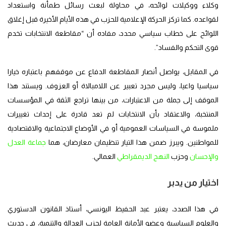
وكلاء ووكيلات لوائحه، في محاولة لبعث رسائل طمأنة واستعداد
لقواعده. كما تركز الحركة الإعلامية للحزب في هذه الأيام الأخيرة قبل إغلاق
اللوائح على خطاب سياسي محدد، مفاده أن “مقاطعة الانتخابات تخدم
قوى التحكم والفساد”.
في المقابل، يواصل أنصار المقاطعة الدفاع عن موقفهم باعتباره خيارا
سياسيا واعيا، وليس مجرد تعبير عن اللامبالاة أو العزوف. ويستند هذا
الموقف إلى جملة من الاعتبارات، من بينها تراجع الثقة في المؤسسات
المنتخبة، والاعتقاد بأن الانتخابات لم تعد قادرة على إحداث تغييرات
ملموسة في السياسات العمومية أو في الأوضاع الاجتماعية والاقتصادية
للمواطنين. ويبرز ضمن هذا التيار تنظيمان معارضان، هما
جماعة العدل
والإحسان
وحزب
النهج الديمقراطي
العمالي.
اختيار من يدبر
في هذا الصدد، يعتبر عبد الحفيظ اليونسي، أستاذ القانون الدستوري
والعلوم السياسية وعضو الأمانة العامة لحزب العدالة والتنمية، في حديث