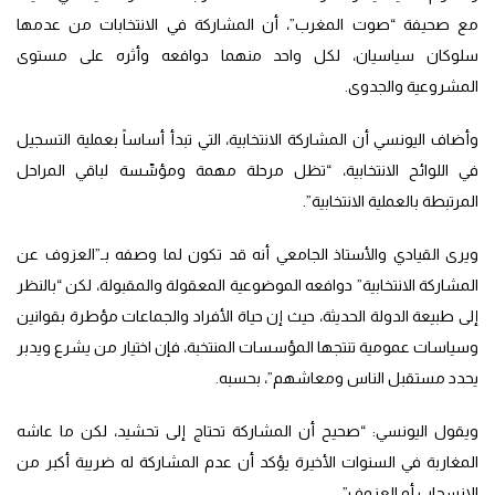
مع صحيفة “صوت المغرب”، أن المشاركة في الانتخابات من عدمها
سلوكان سياسيان، لكل واحد منهما دوافعه وأثره على مستوى
المشروعية والجدوى.
وأضاف اليونسي أن المشاركة الانتخابية، التي تبدأ أساساً بعملية التسجيل
في اللوائح الانتخابية، “تظل مرحلة مهمة ومؤسِّسة لباقي المراحل
المرتبطة بالعملية الانتخابية”.
ويرى القيادي والأستاذ الجامعي أنه قد تكون لما وصفه بـ”العزوف عن
المشاركة الانتخابية” دوافعه الموضوعية المعقولة والمقبولة، لكن “بالنظر
إلى طبيعة الدولة الحديثة، حيث إن حياة الأفراد والجماعات مؤطرة بقوانين
وسياسات عمومية تنتجها المؤسسات المنتخبة، فإن اختيار من يشرع ويدبر
يحدد مستقبل الناس ومعاشهم”، بحسبه.
ويقول اليونسي: “صحيح أن المشاركة تحتاج إلى تحشيد، لكن ما عاشه
المغاربة في السنوات الأخيرة يؤكد أن عدم المشاركة له ضريبة أكبر من
الانسحاب أو العزوف”.