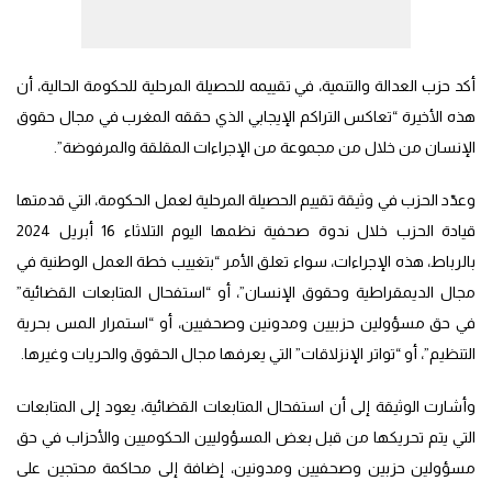
أكد حزب العدالة والتنمية، في تقييمه للحصيلة المرحلية للحكومة الحالية، أن
هذه الأخيرة “تعاكس التراكم الإيجابي الذي حققه المغرب في مجال حقوق
الإنسان من خلال من مجموعة من الإجراءات المقلقة والمرفوضة”.
وعدّد الحزب في وثيقة تقييم الحصيلة المرحلية لعمل الحكومة، التي قدمتها
قيادة الحزب خلال ندوة صحفية نظمها اليوم التلاثاء 16 أبريل 2024
بالرباط، هذه الإجراءات، سواء تعلق الأمر “بتغييب خطة العمل الوطنية في
مجال الديمقراطية وحقوق الإنسان”، أو “استفحال المتابعات القضائية”
في حق مسؤولين حزبيين ومدونين وصحفيين، أو “استمرار المس بحرية
التنظيم”، أو “تواتر الإنزلاقات” التي يعرفها مجال الحقوق والحريات وغيرها.
وأشارت الوثيقة إلى أن استفحال المتابعات القضائية، يعود إلى المتابعات
التي يتم تحريكها من قبل بعض المسؤوليين الحكوميين والأحزاب في حق
مسؤولين حزبين وصحفيين ومدونين، إضافة إلى محاكمة محتجين على