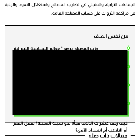
الجماعات الترابية، والمتجلي في تضارب المصالح واستغلال النفوذ والرغبة
في مراكمة الثروات على حساب المصلحة العامة.
من نفس الملف
حزب المصباح يرصد “معالم السياسة الليبرالية
مند سنتين
المتغولة” للحكومة الحالية
البيجدي: الحكومة الحالية لم تلتزم بتعهداتها
مند سنتين
في محاربة الفساد
ابن كيران يطالب أخنوش بالاستقالة من
مند سنتين
رئاسة الحكومة
ابن كيران: ظروف تقديم ملتمس الرقابة غير
مند سنتين
متوفرة ورفضناه بسبب لشكر
كيف زحف عشرات الالاف فجأة نحو سبتة المحتلة؟ بفعل الفقر
أم التلاعب أم انسداد الأفق؟
مقالات ذات صلة