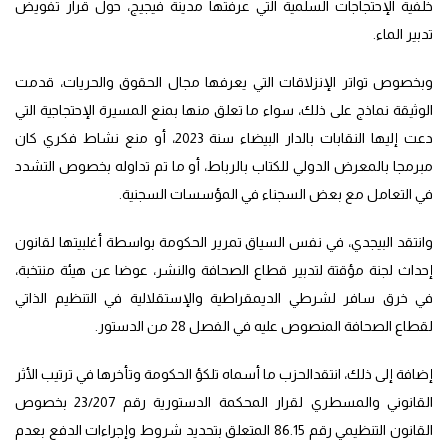
خلفية الإحتجاجات السلمية التي عرفتها مدينة فيجيج، حول قرار تفويض
تدبير الماء.
وبخصوص تواتر الإنزلاقات التي يعرفها مجال الحقوق والحريات، قدمت
الوثيقة نماذج على ذلك، سواء ما تعلق منها بمنع المسيرة الإحتجاجية التي
دعت إليها النقابات بالدار البيضاء سنة 2023، أو منع نشاط فكري كان
مبرمجا بالمعرض الدولي للكتاب بالرباط، أو ما تم تداوله بخصوص التشدد
في التعامل مع بعض السجناء في المؤسسات السجنية.
وانتقد البيجدي، في نفس السياق تمرير الحكومة بواسطة أغلبيتها لقانون
إحداث لجنة مؤقتة لتدبير قطاع الصحافة والنشر، عوضا عن هيئة منتخبة،
في خرق سافر لشرطي الديمقراطية والإستقلالية في التنظيم الذاتي
لقطاع الصحافة المنصوص عليه في الفصل 28 من الدستور.
إضافة إلى ذلك، انتقدالحزب ما أسماه تلكؤ الحكومة وتأخرها في ترتيب الأثر
القانوني والمسطري لقرار المحكمة الدستورية رقم 23/207 بخصوص
القانون التنظيمي رقم 86.15 المتعلق بتحديد شروط وإجراءات الدفع بعدم