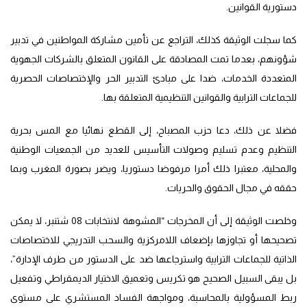
دستورية القوانين.
كما سجلت الوثيقة كذلك، التراجع عن تأمين مشاركة المواطنين في تدبير
شؤونهم، بعدما تمت المصادقة على القانون المتعلق بالشركات الجهوية
المتعددة الخدمات، ضدا على مبادئ التدبير الحر والإختصاصات الحصرية
للجماعات الترابية والقوانين التنظيمية المتعلقة بها.
فضلا عن ذلك، دعا حزب المصباح، إلى القطع نهائيا مع المس بحرية
التنظيم وعدم تسليم وصولات التأسيس للعديد من الجمعيات الوطنية
والمحلية، معتبرا ذلك أمرا مرفوضا دستوريا، ويضر بصورة المغرب وبما
حققه في مجال الحقوق والحريات.
وخلصت الوثيقة إلى أن المخرجات “المشوهة لانتخابات 08 شتنبر، لا يمكن
تصحيحها أو تجاوزها بإضعاف اللامركزية والسحب التدريجي للاختصاصات
الذاتية للجماعات الترابية واسترجاعها ضد على الدستور من طرف الإدارة”،
بل يبقى السبيل الصحيح هو تكريس وتعميق الاختيار الديمقراطي وتفعيل
ربط المسؤولية بالمحاسبة، ومواجهة الفساد المستشري على مستوى