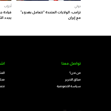
دولي
أحزاب
ترامب: الولايات المتحدة “تتعامل بهدوء”
مع إيران
يجدد الث
تواصل معنا
اشت
من نحن؟
النش
ميثاق التحرير
مجلة
سياسة الخصوصية
تحمي