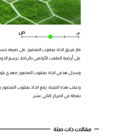
ص
ص
على أرضية الملعب الأولمبي بالرباط، برسم الدورة الـ25 من البطولة الوطنية الاحترافية “إنوي” لكر
وسجل هدفي اتحاد يعقوب المنصور مهدي بلوق (د 89 ض ج ، ود 90 5)، فيما سجل هدف حسنية أكادير بابا إل
نقطة في المركز الثاني عشر.
مقالات ذات صلة