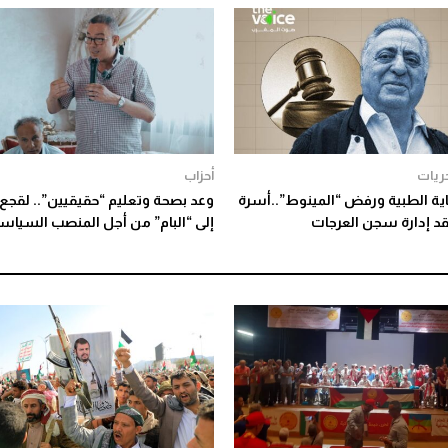
ريات
أحزاب
اية الطبية ورفض “المينوط”..أسرة
وعد بصحة وتعليم “حقيقيين”.. لقجع: 
قد إدارة سجن العرجات
إلى “البام” من أجل المنصب السياس