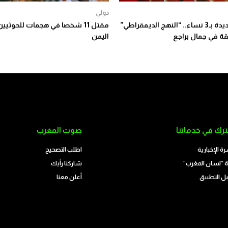
دولي
قيادة جديدة بـ3 نساء.. “النهج الديمقراطي”
مقتل 11 شخصا في هجمات للحوثيي
قة في جمال براجع
اليمن
رك في خدماتنا
صوت المغرب
رة الإخبارية
اطلب التصحيح
 “لسان المغرب”
شاركنا رأيك
ل التطبيق
أعلن معنا