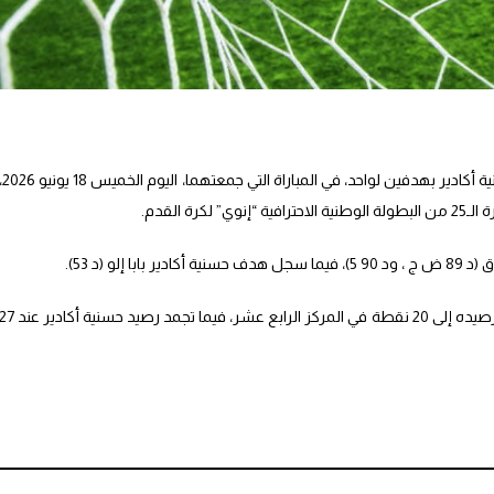
فاز فريق اتحاد يعقوب المنصور على ضيفه حسنية أكادير بهدفين لواحد، في المباراة ال
ة القدم.
و (د 53).
وعقب هذه النتيجة، رفع اتحاد يعقوب المنصور رصيده إلى 20 نقطة في المركز الرابع عشر، فيما تجمد رصيد حسنية أكادي