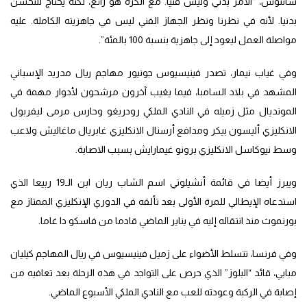
سانتوس، “الأمر بدني وليس فنيا. مع الكرة هو رائع، لكنه يحتاج للتحسن
بدنيا. لأنه في نظرنا ونظر الجهاز الفني ليس في جاهزيته الكاملة. عليه
مواصلة العمل ليعود إلى جاهزية بنسبة 100 بالمئة”.
وفي غياب نيمار، تصدر فينيسيوس جونيور مهاجم ريال مدريد الإسباني
المشهد في بلاد السامبا، فيما يغيب آخرون مرشحون لأدوار مهمة في
المونديال مثل زميله في النادي الملكي رودريغو وحارس مرمى ليفربول
الانكليزي أليسون بيكر ومدافع أرسنال الانكليزي غابريال ماغاليش ولاعب
وسط نيوكاسل الانكليزي برونو غيمارايش بسبب الاصابة.
ويبرز أيضا في قائمة أنشيلوتي اسم الشاب ريان ابن الـ19 ربيعا الذي
استدعاه الإيطالي للمرة الأولى بعد تألقه في الدوري الإنكليزي الممتاز مع
بورنموث منذ انتقاله إليه في يناير الماضي قادما من فاسكو دا غاما.
وفي فرنسا، تتسلط الأضواء على زميل فينيسيوس في ريال المهاجم كيليان
مبابي، قائد “البلوز” الذي حرص على التواجد في هذه الرحلة بعد تعافيه من
إصابة في الركبة وعودته للعب مع النادي الملكي الأسبوع الماضي.