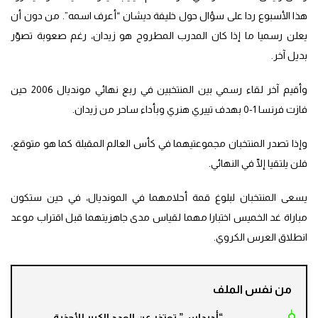
هذا الأسبوع ردا على سؤال حول خليفة ديشان “أعرف اسمه”. من دون أن
يعلن رسميا ما إذا كان المدرب المطروح هو زيدان، رغم صعوبة تصوّر
بديل آخر.
وأقيم آخر لقاء رسمي بين المنتخبين في ربع نهائي مونديال 2006 حين
فازت فرنسا 1-0 بهدف تييري هنري وبأداء ساحر من زيدان.
وإذا تصدر المنتخبان مجموعتيهما في كأس العالم المقبلة كما هو متوقع،
فلن يلتقيا إلّا في النهائي.
يسعى المنتخبان لبلوغ قمة أحلامهما في المونديال، في حين ستكون
مباراة غد الخميس اختبارا مهما لقياس مدى جاهزيتهما قبل اقتراب موعد
انطلاق العرس الكروي.
من نفس الملف
“أديداس” تعتذر عن العدد الكبير للأحذية