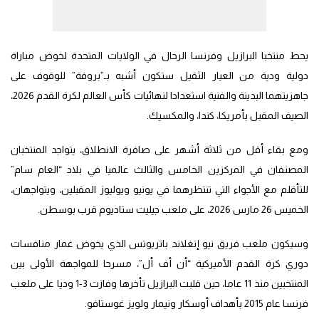
يحط منتخبا البرازيل وفرنسا الرحال في الولايات المتحدة لخوض مباراة
دولية ودية من العيار الثقيل ستكون أشبه بـ”بروفة” للوقوف على
جاهزيتهما البدينة والفنية استعدادا لنهائيات كأس العالم لكرة القدم 2026،
الصيف المقبل بأمريكا، كندا، والمكسيك.
ومع بقاء أقل من ثلاثة أشهر على صافرة الانطلاق، يتواجد المنتخبان
المصنفان في المركزين الخامس والثالث عالميا في بلاد “العام سام”
للتأقلم مع الأجواء التي تنتظرهما في يونيو ويوليوز المقبلين، ويتواجهان،
الخميس 26 مارس 2026، على ملعب جيليت ستاديوم قرب بوسطن.
وسيكون ملعب فريق نيو إنغلاند باتريوتس الذي يخوض غمار منافسات
دوري كرة القدم الأميركية “أن أف أل”، مسرحا للمواجهة الأولى بين
المنتخبين منذ 11 عاما، حين قلبت البرازيل تأخرها وفازت 3-1 وديا على ملعب
فرنسا عام 2015 بأهداف أوسكار ونيمار ولويز غوستافو.