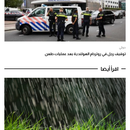
دولي
توقيف رجل في روتردام الهولندية بعد عمليات طعن
اقرأ أيضا