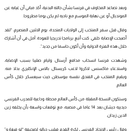
وبعد تصاعد المخاوف في فرنسا بشأن حالته البدنية، أكد مبابي أن غيابه عن
المونديال أو عن نهاية الموسم مع ناديه لم يكن يوما مطروحا.
وقال قبل سفر المنتخب إلى الولايات المتحدة، يوم الاثنين المنصرم، “لقد
أصبحت الإصابة خلفي. كنت أتبع برنامجا تدريجيا للعودة. آمل في أن أشارك
خلال هذه الفترة الدولية وأن أكون حاسما من جديد”.
وشهدت فرنسا انسحاب مدافع أرسنال وليام صليبا بسبب الإصابة،
واستدعاء ماكسنس لاكروا لاعب كريستال بالاس الإنكليزي بدلا منه.
ويقيم المنتخب في الفندق نفسه ببوسطن حيث سيعسكر خلال كأس
العالم.
وستكون النسخة المقبلة من كأس العالم محطة وداعية للمدرب الفرنسي
ديدييه ديشان بعد 14 عاما في منصبه، مع توقعات واسعة بأن يخلفه زين
الدين زيدان.
وقال رئيس الاتحاد الفرنسي لكرة القدم فيليب ديالو لصحيفة “لو فيغارو”