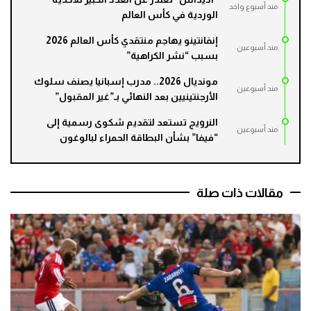
مند أسبوع واحد
الوردية في كأس العالم
إنفانتينو يهاجم منتقدي كأس العالم 2026
مند أسبوعين
بسبب “نشر الكراهية”
مونديال 2026.. مدرب إسبانيا يصنف سلوك
مند أسبوعين
الأرجنتينيين بعد النهائي بـ”غير المقبول”
النرويج تستعد لتقديم شكوى رسمية إلى
مند أسبوعين
“فيفا” بشأن البطاقة الحمراء لبالوغون
مقالات ذات صلة