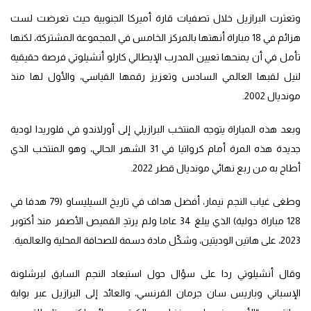
وتعثرت البرازيل خلال تصفيات قارة أميركا الجنوبية حيث تعرضت لست
هزائم في 18 مباراة أنهتها بالمركز الخامس في المجموعة المشتركة، لكنها
تأمل في أن يمنحها تعيين المدرب الإيطالي كارلو أنشيلوتي فرصة حقيقية
لنيل لقبها العالمي السادس وتعزيز رقمها القياسي، والأول لها منذ
مونديال 2002.
وبعد هذه المباراة يتوجه المنتخب البرازيلي إلى أورلاندو في فلوريدا لودية
جديدة هذه المرة أمام كرواتيا في 31 الشهر الحالي، وهو المنتخب الذي
أطاح به من ربع نهائي مونديال قطر 2022.
وطغى غياب النجم نيمار، أفضل هداف في تاريخ السيليساو (79 هدفا في
128 مباراة دولية) الذي يبلغ 34 عاما ولم يرتدِ القميص الأصفر منذ أكتوبر
2023، على هاتين الوديتين، وشكّل مادة دسمة للصحافة المحلية والعالمية.
وقال أنشيلوتي ردا على سؤال حول استبعاد النجم السابق لبرشلونة
الإسباني وباريس سان جرمان الفرنسي، والعائد إلى البرازيل عبر بوابة