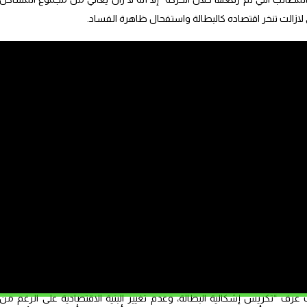
ي لازالت تنخر اقتصاده كالبطالة واستفحال ظاهرة الفساد.
لصادرة عن مؤسسات دولية ووطنية، فبحسب التقرير السنوي الأخير لمنظمة
الشفافية العالمية “ترنسبارنسي” حول معدلات إدراك الرشوة، فإن المغرب قد حصل على معدل 38/100 لسنة الثانية عل
الب الأساسية التي تقوم على محاربة الفساد، والعدالة في توزيع الثروة ومحاربة
ابل “وقع تغول الفساد والريع”.
ة احتكارية أكثر، من خلال توسع مجالات التحكم الاقتصادي، بالإضافة إلى “التأكيد
 الآن من خلال رئاسة هذه الحكومة”.
وأمام المكاسب التي تم تحقيقها من خلال معدلات النمو السنوية التي تقارب ما بين 3.5 بالمائة، و4 بالمائة نسبيا في هذه
ا أنها لم تؤثر على المستوى المعيشي للمغاربة، مضيفا “إننا زلنا نقبع في فخ معدل
وات طويلة وما زلنا حبيسي هذا الفخ”.
عرف “تكريس إشكالية البطالة، وعدم تغيير البنية الاقتصادية على الرغم من