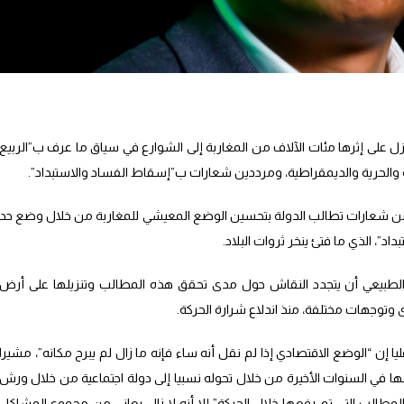
ل13 لحركة “20 فبراير”، التي نزل على إثرها مئات الآلاف من المغاربة إلى الشوارع في سياق ما عرف ب”الربيع
ية والحرية والديمقراطية، ومرددين شعارات ب”إسقاط الفساد والاستبداد”.
 من شعارات تطالب الدولة بتحسين الوضع المعيشي للمغاربة من خلال وضع حد
د”، الذي ما فتئ ينخر ثروات البلاد.
 الطبيعي أن يتجدد النقاش حول مدى تحقق هذه المطالب وتنزيلها على أرض
يا إن “الوضع الاقتصادي إذا لم نقل أنه ساء فإنه ما زال لم يبرح مكانه”، مشيرا
 في السنوات الأخيرة من خلال تحوله نسبيا إلى دولة اجتماعية من خلال ورش
المطالب التي تم رفعها خلال الحركة” إلا أنه لا زال يعاني من مجموع المشاكل