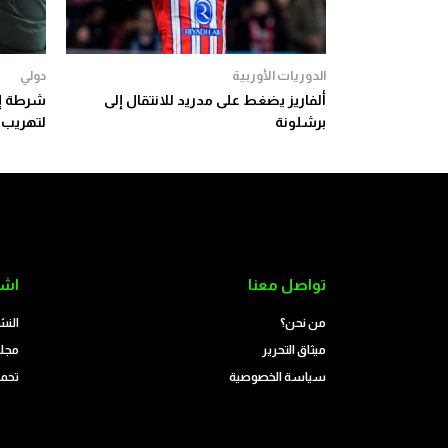
الدوريات الأوربية
دولي
ألفاريز يضغط على مدريد للانتقال إلى
شرطة إس
برشلونة
لتهريب 
تواصل معنا
اشت
من نحن؟
النش
ميثاق التحرير
مجلة
سياسة الخصوصية
تحمي