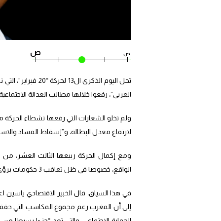
ص
ص
تحل اليوم الذكرى ا
العربي”، رفعوا خلالها مطالب العدالة الاجتماع
ولم تخلو الشعارات التي رفعها نشطاء الحركة
لارتفاع معدل البطالة، و”إسقاط الفساد والاستبدا
ومع إكمال الحركة ربيعها الثالث العشر، من
الواقع، خصوصا في ظل تعاقب 3 حكومات برؤى وتوجهات مختلفة، منذ اندلاع شرارة الحركة.
في هذا السياق، قال الخبير الاقتصادي ياسين اعل
إلى أن المغرب رغم مجموع المكاسب التي حققها
الحماية الاجتماعي، والتي تعد “جزءا بسيطا من 