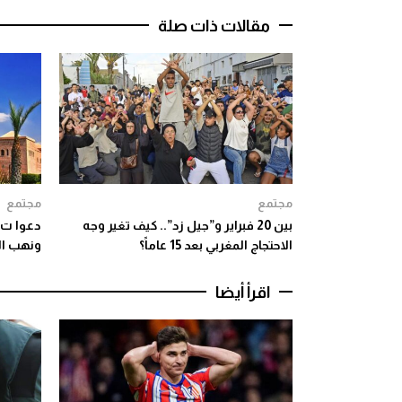
مقالات ذات صلة
مجتمع
مجتمع
بين 20 فبراير و”جيل زد”.. كيف تغير وجه
دعوا ت 
الاحتجاج المغربي بعد 15 عاماً؟
ونهب الم
اقرأ أيضا