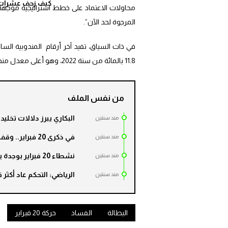
كيف زحف عشرات ال
محاولات الاعتماد على خطط استراتيجية موجهة 
المرجوة لحد الآن”.
11.8 بالمائة من سنة 2022، وهو أعلى معدل منذ أزيد من عشرين سنة (سنة 2001).
من نفس الملف
البكاري يبرز دلالات تخليد ذكرى “
مند سنتين
في ذكرى 20 فبراير.. وقفة أمام البرلمان تنديدا بالفساد
مند سنتين
نشطاء 20 فبراير بوجدة يجددون مطالب الحركة ويتضامنون مع فجيج
مند سنتين
الرياضي: التحكم عاد أكثر قوة
مند سنتين
البطالة
الفساد
حركة 20 فبراير