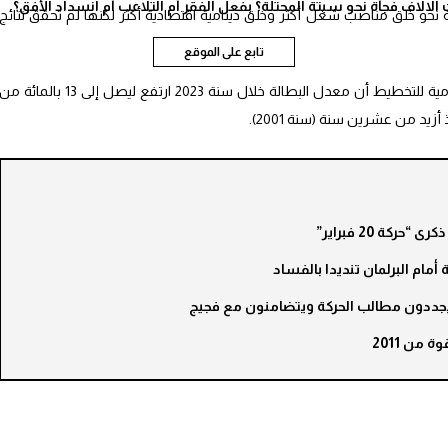
الاف فجأة نحو سبتة المحتلة؟ بفعل الفقر أم التلاعب أم انسداد الأفق؟
نحو خلق مناصب شغل أكثر وخلق دينامية اقتصادية أكثر لكنها لم تحقق نتائج
تابع على الموقع
في ذات السياق، تفيد آخر أرقام المندوبية السامية للتخطيط أن معدل البطالة خلال سنة 2023 ارتفع ليصل إلى 13 بالمائة م
حركة 20 فبراير”
 من 2011