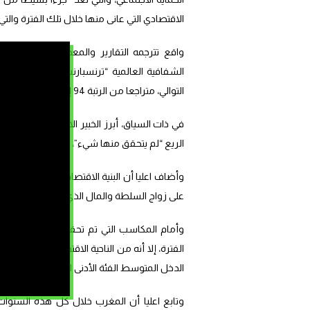
الاقتصادي التي عانى منها خلال تلك الفترة والت
واقع تترجمه التقارير والمعطيات الأخيرة ا
التوالي، متراجعا من الرتبة 94 إلى الرتبة 97 عالميا، بواقع تراجع ب24 مركز في 6 سنوات الأخيرة (منذ 2018).
في ذات السياق، أبرز الخبير الاقتصادي أن المط
الريع “لم يتحقق منها شيء”، وتابع أنه في المق
وأضاف اعليا أن البنية الاقتصادية تحولت نحو بني
على زواج السلطة والمال الذي أصبح أكثر وضوحا
الفترة، إلا أنه من الناحية الاقتصادية يرى اعلي
الدخل المتوسط الفئة الأدنى الذي بلغناه منذ سن
وتابع اعليا أن المغرب خلال كل هذه السنوات 