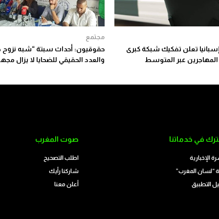
مجتمع
بانيا تعلن تفكيك شبكة كبرى
حقوقيون: أحداث سبتة “شبه نزوح 
المهاجرين عبر المتوسط
والعدد الحقيقي للضحايا لا يزال مجهو
رك في خدماتنا
صوت المغرب
رة الإخبارية
اطلب التصحيح
 “لسان المغرب”
شاركنا رأيك
ل التطبيق
أعلن معنا