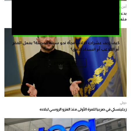
أمن وعدالة
بدء محاكمة نحو 60 موقوفاً في أحداث سبتة.. وحقوقي: “هم ضحايا لا
متهمون”
كيف زحف عشرات الالاف فجأة نحو سبتة المحتلة؟ بفعل الفقر
أم التلاعب أم انسداد الأفق؟
تابع على الموقع
دولي
زيلينسكي في صربيا للمرة الأولى منذ الغزو الروسي لبلاده