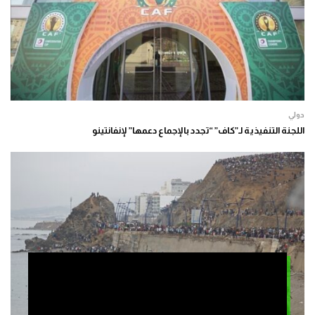
دولي
اللجنة التنفيذية لـ”كاف” “تجدد بالإجماع دعمها” لإنفانتينو