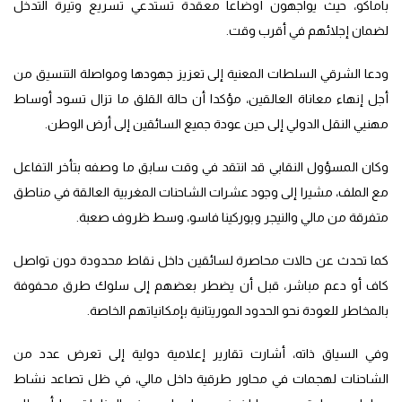
باماكو، حيث يواجهون أوضاعا معقدة تستدعي تسريع وتيرة التدخل
لضمان إجلائهم في أقرب وقت.
ودعا الشرقي السلطات المعنية إلى تعزيز جهودها ومواصلة التنسيق من
أجل إنهاء معاناة العالقين، مؤكدا أن حالة القلق ما تزال تسود أوساط
مهنيي النقل الدولي إلى حين عودة جميع السائقين إلى أرض الوطن.
وكان المسؤول النقابي قد انتقد في وقت سابق ما وصفه بتأخر التفاعل
مع الملف، مشيرا إلى وجود عشرات الشاحنات المغربية العالقة في مناطق
متفرقة من مالي والنيجر وبوركينا فاسو، وسط ظروف صعبة.
كما تحدث عن حالات محاصرة لسائقين داخل نقاط محدودة دون تواصل
كاف أو دعم مباشر، قبل أن يضطر بعضهم إلى سلوك طرق محفوفة
بالمخاطر للعودة نحو الحدود الموريتانية بإمكانياتهم الخاصة.
وفي السياق ذاته، أشارت تقارير إعلامية دولية إلى تعرض عدد من
الشاحنات لهجمات في محاور طرقية داخل مالي، في ظل تصاعد نشاط