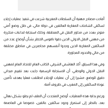
أفادت مصادر مهنية أن السلطات المغربية شرعت في تنفيذ عمليات إجلاء
لسائقي الشاحنات المغاربة العالقين في دولة مالي، في ظل وضع أمني
متوتر بعدد من محاور النقل في المنطقة، وذلك استجابة لنداءات متكررة
من مهنيي النقل الدولي، الذين دقوا ناقوس الخطر بشأن أوضاع عدد من
السائقين المغاربة الذين وجدوا أنفسهم محاصرين في مناطق مختلفة
من مالي والحدود المجاورة.
وفي هذا السياق، أكد الهاشمي الشرقي، الكاتب العام للاتحاد العام لمهنيي
النقل الدولي والوطني، أن الاستجابة الرسمية جاءت بعد تقييم ميداني
دقيق للوضع، مشيرا إلى أن عمليات الإجلاء انطلقت فعليا بهدف تأمين
عودة السائقين إلى المغرب في ظروف آمنة.
ورغم بداية هذه العمليات، أوضح المتحدث أن الملف لم يطو بشكل نهائي
بعد، بالنظر إلى استمرار وجود سائقين عالقين، خصوصا في العاصمة