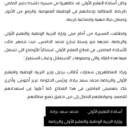
وكان أساتذة التعليم الأولي، قد تظاهروا في مسيرة حاشدة دجنبر الماضي
بالرباط، للمطالبة بإدماجهم في الوظيفة العمومية، والرفع من الأجور،
وضمان حياة مهنية واجتماعية كريمة.
وانطلقت المسيرة من أمام مبنى وزارة التربية الوطنية والتعليم الأولي
والرياضة، متجهة نحو وسط شارع محمد الخامس، حيث تجمهر مئات
الأساتذة العاملين في قطاع التعليم الأولي، استنكاراً للأوضاع التي تشتغل
فيها هذه الفئة، والتي وصفوها بـ”الاستغلال وغياب الاستقرار”.
وردّد المتظاهرون شعارات تُطالب برحيل وزير التربية الوطنية والتعليم
الأولي والرياضة محمد سعد برادة، ورئيس الحكومة عزيز أخنوش، وأخرى
تندّد بتهميش العاملين في هذا القطاع. كما أعلنوا عن استعدادهم
للتصعيد ومواصلتهم النضال إلى حين تحقيق جميع مطالبهم.
أساتذة التعليم الأولي
محمد سعد برادة
وزارة التربية الوطنية والتعليم الأولي والرياضة