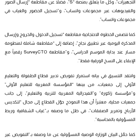
التجهيزات”، وكل ما يتعلق بمنصة “S”، فضلاً عن مقاطعة “إرسال الصور
والفيديوهات عبر مجموعات واتساب”، و”تسجيل الحضور والغياب في
مجموعات واتساب”.
كما تتضمن الخطوة الاحتجاجية مقاطعة “تسجيل الدخول والخروج وإرسال
المذكرة اليومية عبر تطبيق نجاح”، إضافة إلى “مقاطعة شاملة لمنظومة
مسار عند بداية الموسم الدراسي”، و”مقاطعة SurveyCTO رقمياً مع
الإبقاء على النسخ الورقية فقط”.
وانتقد التنسيق في بيانه استمرار تفويض تدبير قطاع الطفولة والتعليم
الأولي إلى جمعيات، من بينها “المؤسسة المغربية للتعليم الأولي”
و”مؤسسة زاكورة” و”الفيدرالية المغربية للتربية والتعليم”، إلى جانب
جمعيات محلية، معتبراً أن هذا النموذج حوّل القطاع إلى مجال “لتكديس
الأرباح وتمرير الصفقات”، في ظل ما وصفه بـ”غياب الشفافية وربط
المسؤولية بالمحاسبة”.
كما حمّل البيان الوزارة الوصية المسؤولية عن ما وصفه بـ”التفويض غير