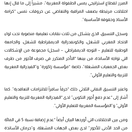
المبرر لقطاع استراتيجي يمس الطفولة المغربية”، مشيراً إلى ما قال إنها
اختلالات مرتبطة بضعف المراقبة والتغاضي عن خروقات تمس “كرامة
الأستاذ وحقوقه الأساسية”.
وسجل التنسيق، الذي يتشكل من ثلاث نقابات تعليمية منضوية تحت لواء
الاتحاد المغربي للشغل، والكونفدرالية الديمقراطية للشغل، والجامعة
الوطنية للتعليم – التوجه الديمقراطي – (سجل) مجموعة من الإشكالات
التي تواجه الأساتذة، من بينها “التأخر المتكرر في صرف الأجور من طرف
بعض الجمعيات المشغلة”، خاصة “مؤسسة زاكورة” و”الفيدرالية المغربية
للتربية والتعليم الأولي”.
واعتبر التنسيق النقابي الثلاثي ذلك “خرقاً سافراً للالتزامات التعاقدية”. كما
أشار إلى “عدم دفع أجور التكوين” لدى “الفيدرالية المغربية للتربية والتعليم
الأولي” و”المؤسسة المغربية للتعليم الأولي”.
ومن بين الاختلالات التي أوردها البيان أيضاً “عدم إضافة نسبة 5 في المائة
من الحد الأدنى للأجور” لدى بعض الجهات المشغلة، و”حرمان الأساتذة