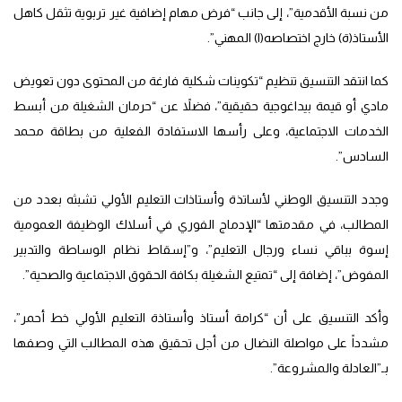
من نسبة الأقدمية”، إلى جانب “فرض مهام إضافية غير تربوية تثقل كاهل
الأستاذ(ة) خارج اختصاصه(ا) المهني”.
كما انتقد التنسيق تنظيم “تكوينات شكلية فارغة من المحتوى دون تعويض
مادي أو قيمة بيداغوجية حقيقية”، فضلاً عن “حرمان الشغيلة من أبسط
الخدمات الاجتماعية، وعلى رأسها الاستفادة الفعلية من بطاقة محمد
السادس”.
وجدد التنسيق الوطني لأساتذة وأستاذات التعليم الأولي تشبثه بعدد من
المطالب، في مقدمتها “الإدماج الفوري في أسلاك الوظيفة العمومية
إسوة بباقي نساء ورجال التعليم”، و”إسقاط نظام الوساطة والتدبير
المفوض”، إضافة إلى “تمتيع الشغيلة بكافة الحقوق الاجتماعية والصحية”.
وأكد التنسيق على أن “كرامة أستاذ وأستاذة التعليم الأولي خط أحمر”،
مشدداً على مواصلة النضال من أجل تحقيق هذه المطالب التي وصفها
بـ”العادلة والمشروعة”.