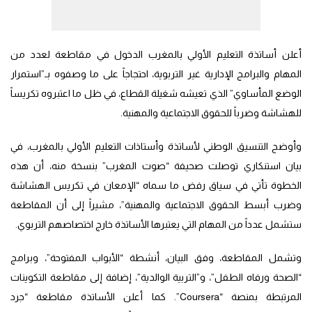
أعلن أساتذة التعليم الأولي بالمغرب الدخول في مقاطعة لعدد من
المهام والبرامج الإدارية غير التربوية، احتجاجاً على ما وصفوه بـ”استمرار
الوضع المأساوي” الذي تعيشه شغيلة القطاع، في ظل ما اعتبروه تكريساً
للهشاشة وضرباً للحقوق الاجتماعية والمهنية.
وأوضح التنسيق الوطني لأساتذة وأستاذات التعليم الأولي بالمغرب، في
بيان استنكاري توصلت صحيفة “صوت المغرب” بنسخة منه، أن هذه
الخطوة تأتي في سياق رفض ما سماه “الإمعان في تكريس الهشاشة
وضرب أبسط الحقوق الاجتماعية والمهنية”، مشيراً إلى أن المقاطعة
ستشمل عدداً من المهام التي يعتبرها الأساتذة خارج اختصاصهم التربوي.
وتشمل المقاطعة، وفق البيان، أنشطة “الأبواب المفتوحة”، وبرامج
“الصحة ورفاه الطفل”، و”التربية الوالدية”، إضافة إلى مقاطعة التكوينات
المرتبطة بمنصة “Coursera”. كما أعلن الأساتذة مقاطعة “جرد